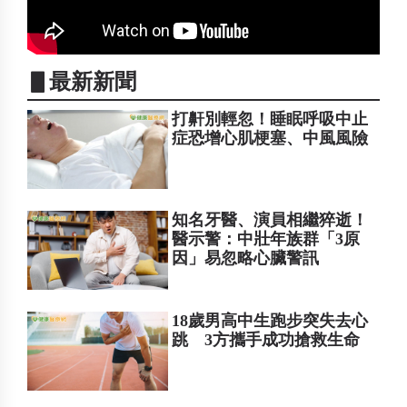
▋最新新聞
打鼾別輕忽！睡眠呼吸中止
症恐增心肌梗塞、中風風險
知名牙醫、演員相繼猝逝！
醫示警：中壯年族群「3原
因」易忽略心臟警訊
18歲男高中生跑步突失去心
跳 3方攜手成功搶救生命