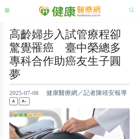
高齡婦步入試管療程卻
驚覺罹癌 臺中榮總多
專科合作助癌友生子圓
夢
2025-07-08 健康醫療網／記者陳靖安報導
+