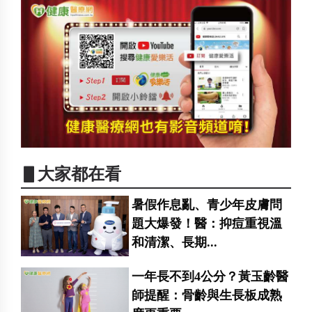
▋大家都在看
暑假作息亂、青少年皮膚問
題大爆發！醫：抑痘重視溫
和清潔、長期...
一年長不到4公分？黃玉齡醫
師提醒：骨齡與生長板成熟