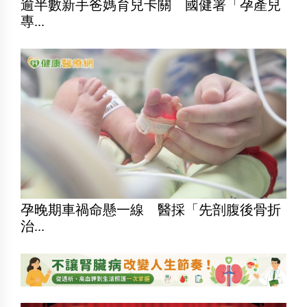
逾半數新手爸媽育兒卡關 國健署「孕產兒
專...
孕晚期車禍命懸一線 醫採「先剖腹後骨折
治...