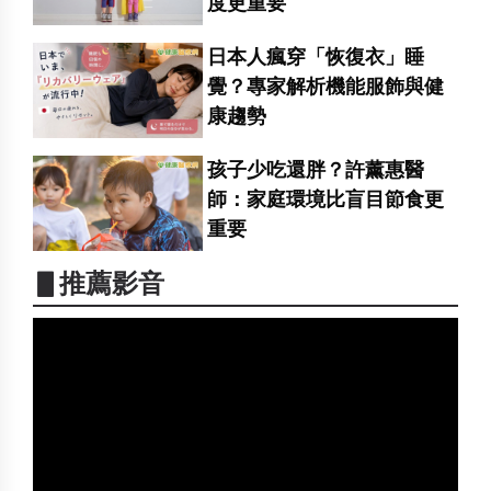
度更重要
日本人瘋穿「恢復衣」睡
覺？專家解析機能服飾與健
康趨勢
孩子少吃還胖？許薰惠醫
師：家庭環境比盲目節食更
重要
▋推薦影音