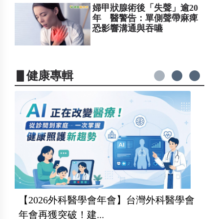
婦甲狀腺術後「失聲」逾20
年 醫警告：單側聲帶麻痺
恐影響溝通與吞嚥
▋健康專輯
【2026外科醫學會年會】台灣外科醫學會
年會再獲突破！建...