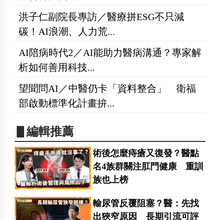
洪子仁副院長專訪／醫療拼ESG不只減
碳！AI浪潮、人力荒...
AI陪病時代2／AI能助力醫病溝通？專家解
析如何善用科技...
望聞問AI／中醫仍卡「資料整合」 衛福
部啟動標準化計畫拚...
▋編輯推薦
術後怎麼痔瘡又復發？醫點
名4族群關注肛門健康 重訓
族也上榜
輸尿管反覆阻塞？醫：先找
出狹窄原因 長期引流可評