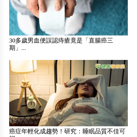
30多歲男血便誤認痔瘡竟是「直腸癌三
期」...
癌症年輕化成趨勢！研究：睡眠品質不佳可