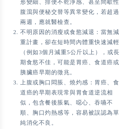
形變細、排便不乾淨感、甚至間歇性
腹瀉與便秘交替等異常變化，若超過
兩週，應就醫檢查。
不明原因的消瘦或食慾減退：當無減
重計畫，卻在短時間內體重快速減輕
（例如3個月減重5公斤以上），或長
期食慾不佳，可能是胃癌、食道癌或
胰臟癌早期的徵兆。
上腹或胸口悶脹、燒灼感：胃癌、食
道癌的早期表現常與胃食道逆流相
似，包含餐後脹氣、噁心、吞嚥不
順、胸口灼熱感等，容易被誤認為單
純消化不良。