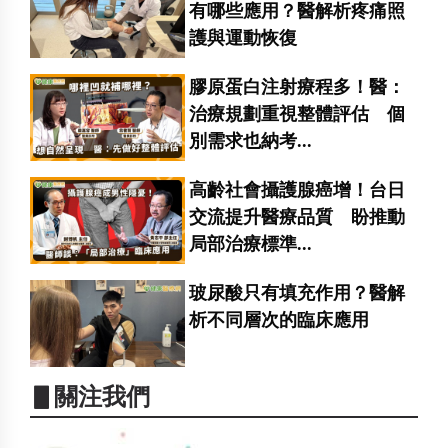
有哪些應用？醫解析疼痛照
護與運動恢復
膠原蛋白注射療程多！醫：
治療規劃重視整體評估 個
別需求也納考...
高齡社會攝護腺癌增！台日
交流提升醫療品質 盼推動
局部治療標準...
玻尿酸只有填充作用？醫解
析不同層次的臨床應用
▋關注我們