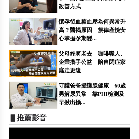
改善方式
懷孕後血糖血壓為何異常升
高？醫揭原因 規律產檢安
心掌握孕期變...
父母終將老去 咖啡職人、
企業攜手公益 陪自閉症家
庭走更遠
守護爸爸攝護腺健康 60歲
男解尿異常 靠PHI檢測及
早揪出攝...
▋推薦影音