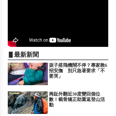
▋最新新聞
孩子搭飛機鬧不停？專家教6
招安撫 別只急著要求「不
要哭」
拇趾外翻近30度變回個位
數！截骨矯正助重返登山活
動