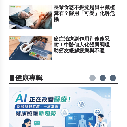
長輩食慾不振竟是胃中藏植
糞石？醫用「可樂」化解危
機
癌症治療副作用別傻傻忍
耐！中醫個人化體質調理
助癌友緩解疲憊與不適
▋健康專輯