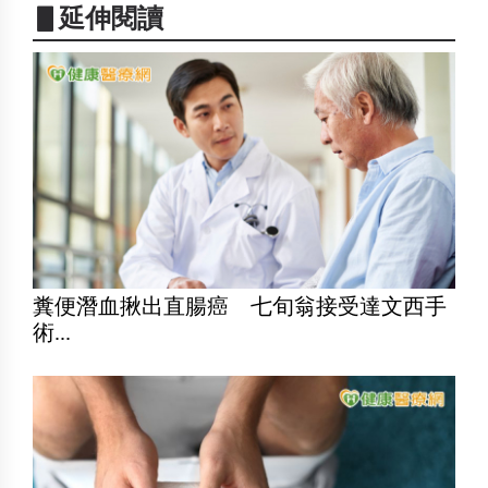
▋延伸閱讀
糞便潛血揪出直腸癌 七旬翁接受達文西手
術...