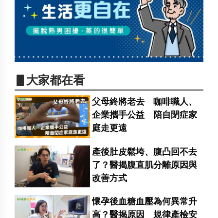
▋大家都在看
父母終將老去 咖啡職人、
企業攜手公益 陪自閉症家
庭走更遠
產後肚皮鬆垮、腹凸回不去
了？醫揭腹直肌分離原因與
改善方式
懷孕後血糖血壓為何異常升
高？醫揭原因 規律產檢安