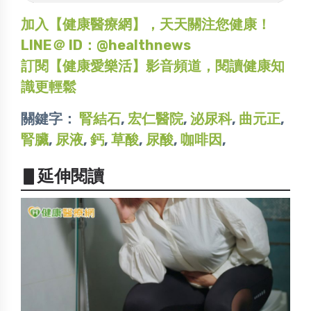
加入【健康醫療網】，天天關注您健康！
LINE＠ ID：@healthnews
訂閱【健康愛樂活】影音頻道，閱讀健康知
識更輕鬆
關鍵字：
腎結石
,
宏仁醫院
,
泌尿科
,
曲元正
,
腎臟
,
尿液
,
鈣
,
草酸
,
尿酸
,
咖啡因
,
▋延伸閱讀