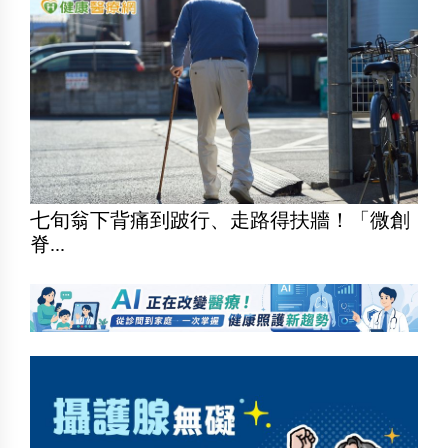
七旬翁下背痛到跛行、走路得扶牆！「微創
脊...