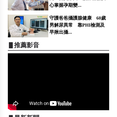
心掌握孕期變...
守護爸爸攝護腺健康 60歲
男解尿異常 靠PHI檢測及
早揪出攝...
▋推薦影音