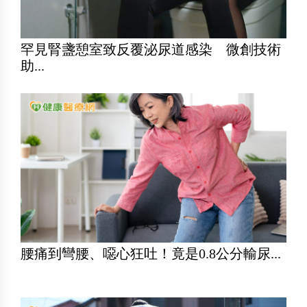
罕見腎盞憩室致反覆泌尿道感染 微創技術
助...
腰痛到彎腰、噁心狂吐！竟是0.8公分輸尿...