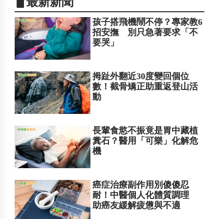
▋最新新聞
孩子搭飛機鬧不停？專家教6
招安撫 別只急著要求「不
要哭」
拇趾外翻近30度變回個位
數！截骨矯正助重返登山活
動
長輩食慾不振竟是胃中藏植
糞石？醫用「可樂」化解危
機
癌症治療副作用別傻傻忍
耐！中醫個人化體質調理
助癌友緩解疲憊與不適