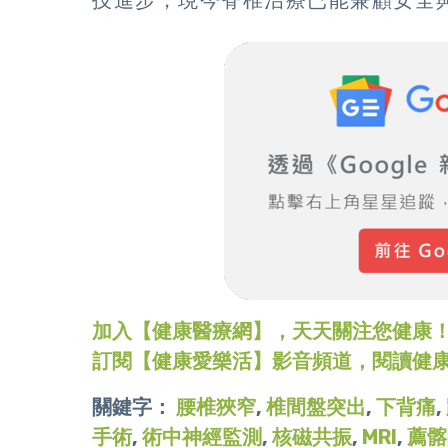
技進步，現今脊椎治療已能兼顧安全
加入【健康醫療網】，天天關注您健康！LINE
訂閱【健康愛樂活】影音頻道，閱讀健
關鍵字：
腰椎狹窄
,
椎間盤突出
,
下背痛
,
手術
,
術中神經監測
,
核磁共振
,
MRI
,
薦髂