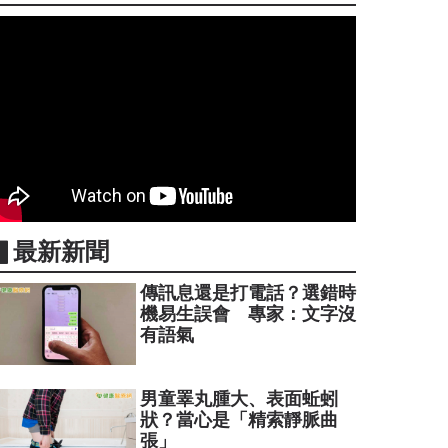
▋最新新聞
傳訊息還是打電話？選錯時
機易生誤會 專家：文字沒
有語氣
男童睪丸腫大、表面蚯蚓
狀？當心是「精索靜脈曲
張」