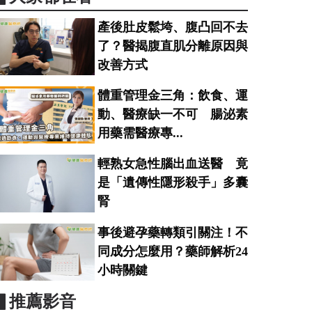
產後肚皮鬆垮、腹凸回不去
了？醫揭腹直肌分離原因與
改善方式
體重管理金三角：飲食、運
動、醫療缺一不可 腸泌素
用藥需醫療專...
輕熟女急性腦出血送醫 竟
是「遺傳性隱形殺手」多囊
腎
事後避孕藥轉類引關注！不
同成分怎麼用？藥師解析24
小時關鍵
▋推薦影音