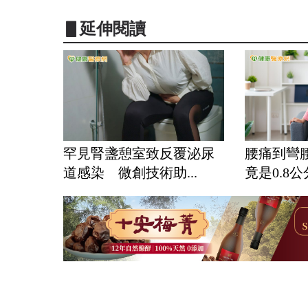
▋延伸閱讀
罕見腎盞憩室致反覆泌尿
腰痛到彎
道感染 微創技術助...
竟是0.8公