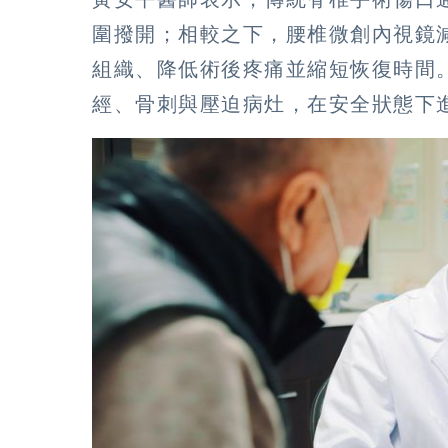
圍撥開；相較之下，腰椎微創內視鏡
組織、降低術後疼痛並縮短恢復時間
經、骨刺與壓迫病灶，在安全狀態下