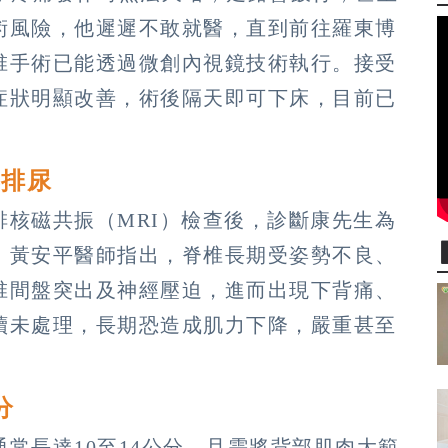
術風險，他遲遲不敢就醫，直到前往羅東博
椎手術已能透過微創內視鏡技術執行。接受
症狀明顯改善，術後隔天即可下床，目前已
響排尿
核磁共振（MRI）檢查後，診斷康先生為
。黃安平醫師指出，脊椎長期受姿勢不良、
椎間盤突出及神經壓迫，進而出現下背痛、
續未處理，長期恐造成肌力下降，嚴重甚至
分
常長達10至14公分，且需將背部肌肉大範