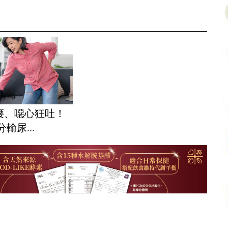
腰、噁心狂吐！
分輸尿...