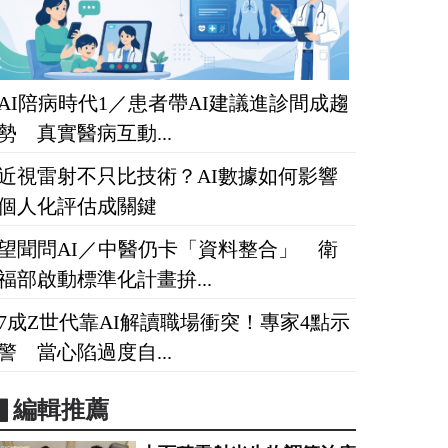
AI陪病時代1／患者帶AI建議進診間成趨
勢 真實醫病互動...
近視雷射不只比技術？AI數據如何影響
個人化評估成關鍵
望聞問AI／中醫仍卡「資料整合」 衛
福部啟動標準化計畫拚...
7成Z世代靠AI解讀職場衝突！專家4點示
警 當心陷過度自...
▋編輯推薦