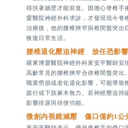
得扶著牆壁才能前進。因擔心脊椎手
愛醫院神經外科求診，才發現現今脊
治療後，他的腰椎狹窄與椎間盤突出
恢復日常生活。
腰椎退化壓迫神經 放任恐影
羅東博愛醫院神經外科黃安平醫師安排
高齡常見的腰椎狹窄合併椎間盤突出
職業勞損或老化退化影響，可能導致
跛行或下肢麻木無力。若神經壓迫持
影響排尿與排便功能。
微創內視鏡減壓 傷口僅約1公
黃安平醫師表示，傳統脊椎手術傷口通