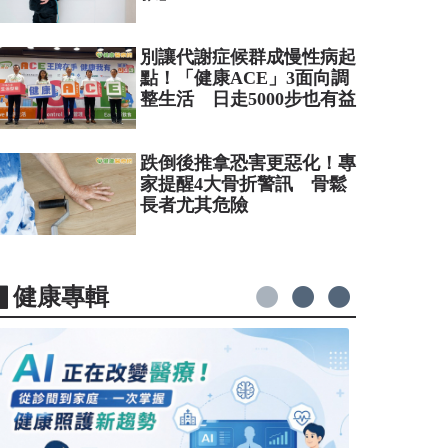
別讓代謝症候群成慢性病起
點！「健康ACE」3面向調
整生活 日走5000步也有益
跌倒後推拿恐害更惡化！專
家提醒4大骨折警訊 骨鬆
長者尤其危險
▋健康專輯