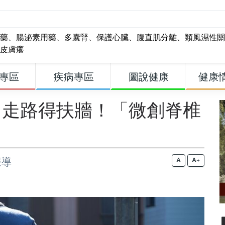
藥
、
腸泌素用藥
、
多囊腎
、
保護心臟
、
腹直肌分離
、
類風濕性關
皮膚癢
專區
疾病專區
圖說健康
健康
、走路得扶牆！「微創脊椎
報導
+