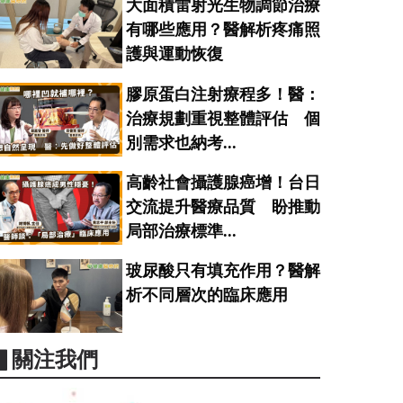
大面積雷射光生物調節治療
有哪些應用？醫解析疼痛照
護與運動恢復
膠原蛋白注射療程多！醫：
治療規劃重視整體評估 個
別需求也納考...
高齡社會攝護腺癌增！台日
交流提升醫療品質 盼推動
局部治療標準...
玻尿酸只有填充作用？醫解
析不同層次的臨床應用
▋關注我們