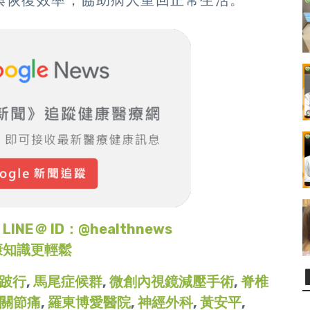
與恢復效率，協助病人重回正常生活。
＠ ID：@healthnews
康知識更輕鬆
跛行
,
馬尾症候群
,
微創內視鏡減壓手術
,
脊椎
關節痛
,
羅東博愛醫院
,
神經外科
,
黃安平
,