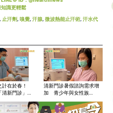
康知識更輕鬆
,
止汗劑
,
嗅覺
,
汗腺
,
微波熱能止汗術
,
汗水代
之計在於春！
清新門診暑假諮詢需求增
清新門診」...
加 青少年與女性族...