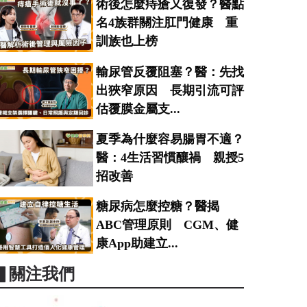
術後怎麼痔瘡又復發？醫點
名4族群關注肛門健康 重
訓族也上榜
輸尿管反覆阻塞？醫：先找
出狹窄原因 長期引流可評
估覆膜金屬支...
夏季為什麼容易腸胃不適？
醫：4生活習慣釀禍 親授5
招改善
糖尿病怎麼控糖？醫揭
ABC管理原則 CGM、健
康App助建立...
▋關注我們