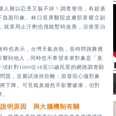
讓人難以忍受又躲不掉！調查發現，有超過
下負面印象。林口長庚醫院皮膚部黃耀立副
，就算用止汗劑也僅能暫時改善，須接受治
者會時也表示，台灣天氣炎熱，長時間跳舞應
影響到他人，同時也不希望未來對象是「臭
針對1000位18至55歲民眾的網路調查顯
臭問題，並嘗試保持距離；當發現心儀對象
度將下降。可見狐臭雖然不影響健康，但對
擊。
師說明原因 與大腦機制有關