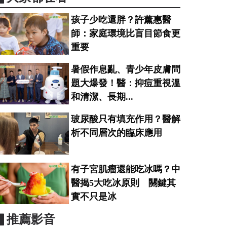
孩子少吃還胖？許薰惠醫
師：家庭環境比盲目節食更
重要
暑假作息亂、青少年皮膚問
題大爆發！醫：抑痘重視溫
和清潔、長期...
玻尿酸只有填充作用？醫解
析不同層次的臨床應用
有子宮肌瘤還能吃冰嗎？中
醫揭5大吃冰原則 關鍵其
實不只是冰
▋推薦影音