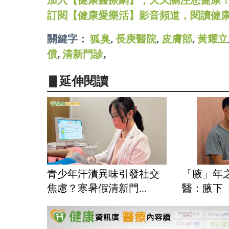
訂閱【健康愛樂活】影音頻道，閱讀健
關鍵字：
狐臭
,
長庚醫院
,
皮膚部
,
黃耀立
償
,
清新門診
,
▋延伸閱讀
青少年汗漬異味引發社交
「腋」年
焦慮？寒暑假清新門...
醫：腋下「