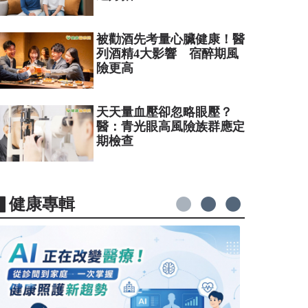
被勸酒先考量心臟健康！醫
列酒精4大影響 宿醉期風
險更高
天天量血壓卻忽略眼壓？
醫：青光眼高風險族群應定
期檢查
▋健康專輯