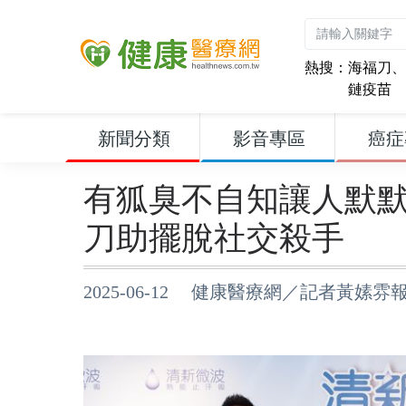
熱搜：
海福刀
、
鏈疫苗
新聞分類
影音專區
癌症
有狐臭不自知讓人默
刀助擺脫社交殺手
2025-06-12 健康醫療網／記者黃嫊雰