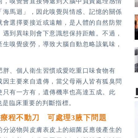
同，嗅覺會直接傳遞到大腦中負責處理感情
「海馬迴」，因此嗅覺與情感、記憶的關係
就會選擇要接近或遠離，是人體的自然防禦
，遇到異味則會下意識想保持距離。不過，
產生嗅覺疲勞，導致大腦自動忽略該氣味，
肥胖、個人衛生習慣或愛吃重口味食物有
成因主要來自遺傳，當父母兩人皆有狐臭問
使只有一方有，遺傳機率也高達五成。此
也是臨床重要的判斷指標。
療程不動刀 可處理3腋下問題
的分泌物與皮膚表皮上的細菌反應後產生的