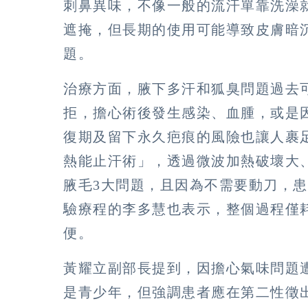
刺鼻異味，不像一般的流汗單靠洗澡
遮掩，但長期的使用可能導致皮膚暗
題。
治療方面，腋下多汗和狐臭問題過去
拒，擔心術後發生感染、血腫，或是
復期及留下永久疤痕的風險也讓人裹
熱能止汗術」，透過微波加熱破壞大
腋毛3大問題，且因為不需要動刀，
驗療程的李多慧也表示，整個過程僅
便。
黃耀立副部長提到，因擔心氣味問題
是青少年，但強調患者應在第二性徵