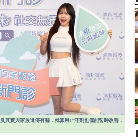
狐臭其實與家族遺傳有關，就算用止汗劑也僅能暫時改善，