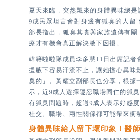
夏天來臨，突然飄來的身體異味總是
9成民眾坦言會對身邊有狐臭的人留
部長指出，狐臭其實與家族遺傳有關
療才有機會真正解決腋下困擾。
韓籍啦啦隊成員李多慧11日出席記
援腋下容易汗流不止，讓她擔心異味
臭的」。黃耀立副部長也分享，根據一項
示，近9成人選擇隱忍職場同仁的狐
有狐臭問題時，超過9成人表示好感
社交、職場、兩性關係都可能帶來衝
身體異味給人留下壞印象！醫