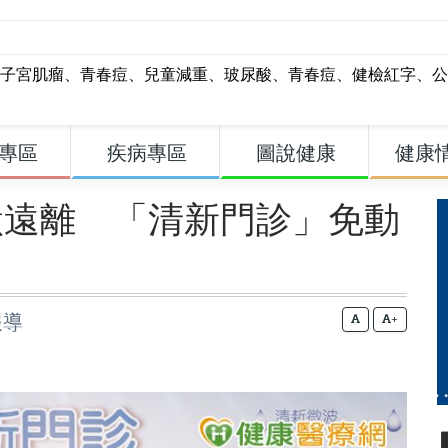
子宮肌瘤
、
青春痘
、
兒童減重
、
玻尿酸
、
青春痘
、
健檢紅字
、
公
專區
疾病專區
圖說健康
健康
默遠離 「清新門診」免動
報導
+