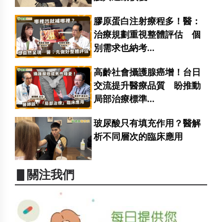
膠原蛋白注射療程多！醫：
治療規劃重視整體評估 個
別需求也納考...
高齡社會攝護腺癌增！台日
交流提升醫療品質 盼推動
局部治療標準...
玻尿酸只有填充作用？醫解
析不同層次的臨床應用
▋關注我們