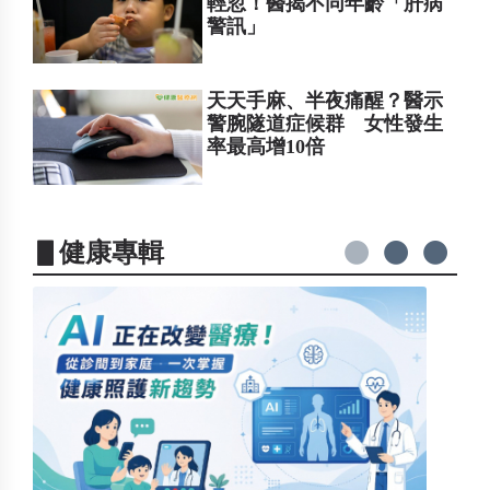
輕忽！醫揭不同年齡「肝病
警訊」
天天手麻、半夜痛醒？醫示
警腕隧道症候群 女性發生
率最高增10倍
▋健康專輯