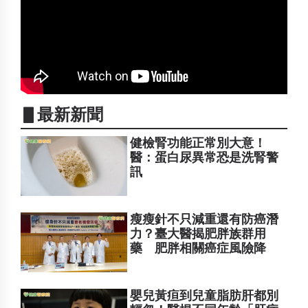
▋最新新聞
健檢腎功能正常別大意！
醫：蛋白尿異常恐是洗腎警
訊
瘦瘦針不只減重還有防癌潛
力？臺大醫揭肥胖族群用
藥 肥胖相關癌症風險降
嬰兒黃疸到兒童脂肪肝都別