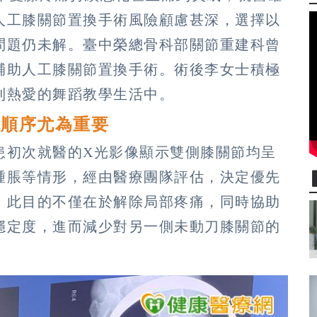
人工膝關節置換手術風險顧慮甚深，選擇以
問題仍未解。臺中榮總骨科部關節重建科曾
輔助人工膝關節置換手術。術後李女士積極
到熱愛的舞蹈教學生活中。
先順序尤為重要
患初次就醫的X光影像顯示雙側膝關節均呈
腫脹等情形，經由醫療團隊評估，決定優先
。此目的不僅在於解除局部疼痛，同時協助
穩定度，進而減少對另一側未動刀膝關節的