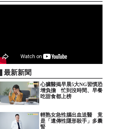
▋最新新聞
心臟醫揭早晨5大NG習慣恐
增負擔 忙到沒時間、早餐
吃甜食都上榜
輕熟女急性腦出血送醫 竟
是「遺傳性隱形殺手」多囊
腎