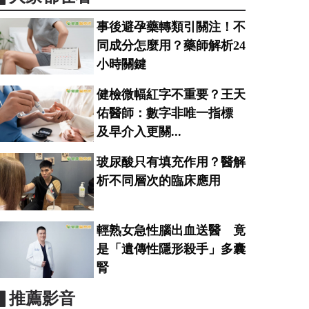
事後避孕藥轉類引關注！不
同成分怎麼用？藥師解析24
小時關鍵
健檢微幅紅字不重要？王天
佑醫師：數字非唯一指標
及早介入更關...
玻尿酸只有填充作用？醫解
析不同層次的臨床應用
輕熟女急性腦出血送醫 竟
是「遺傳性隱形殺手」多囊
腎
▋推薦影音