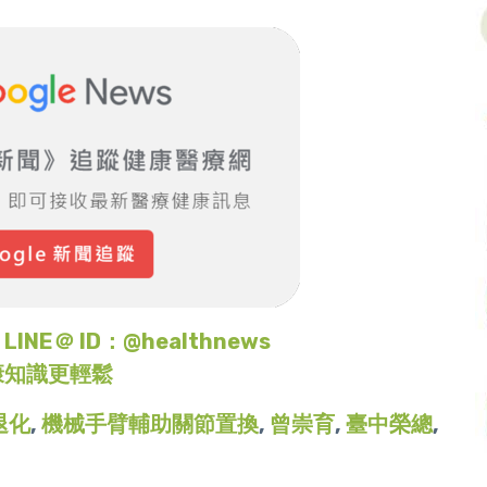
＠ ID：@healthnews
康知識更輕鬆
退化
,
機械手臂輔助關節置換
,
曾崇育
,
臺中榮總
,