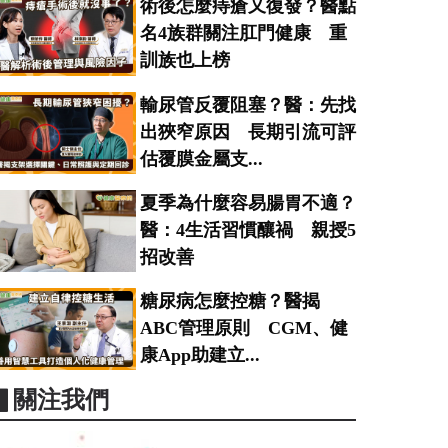
術後怎麼痔瘡又復發？醫點
名4族群關注肛門健康 重
訓族也上榜
輸尿管反覆阻塞？醫：先找
出狹窄原因 長期引流可評
估覆膜金屬支...
夏季為什麼容易腸胃不適？
醫：4生活習慣釀禍 親授5
招改善
糖尿病怎麼控糖？醫揭
ABC管理原則 CGM、健
康App助建立...
▋關注我們