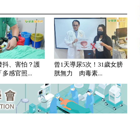
發抖、害怕？護
曾1天導尿5次！31歲女膀
多感官照...
胱無力 肉毒素...