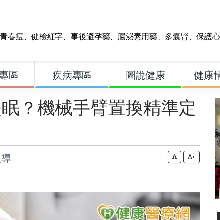
青春痘
、
健檢紅字
、
事後避孕藥
、
腸泌素用藥
、
多囊腎
、
保護心
專區
疾病專區
圖說健康
健康
失眠？機械手臂置換精準定
報導
+