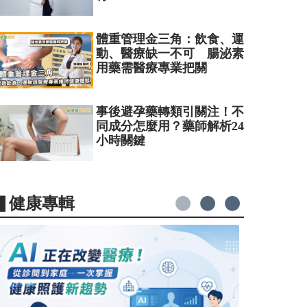
體重管理金三角：飲食、運
動、醫療缺一不可 腸泌素
用藥需醫療專業把關
事後避孕藥轉類引關注！不
同成分怎麼用？藥師解析24
小時關鍵
▋健康專輯