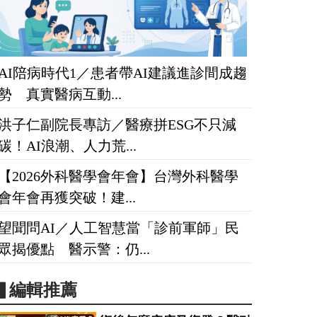
AI陪病時代1／患者帶AI建議進診間成趨
勢 真實醫病互動...
洪子仁副院長專訪／醫療拼ESG不只減
碳！AI浪潮、人力荒...
【2026外科醫學會年會】台灣外科醫學
會年會再獲突破！建...
望聞問AI／人工智慧當「診前軍師」民
眾揭優點 醫示警：仍...
▋編輯推薦