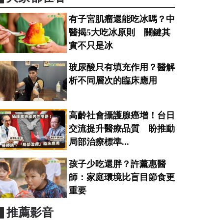
有子宮肌瘤還能吃冰嗎？中
醫揭5大吃冰原則 關鍵其
實不只是冰
玻尿酸只有填充作用？醫解
析不同層次的臨床應用
高齡社會攝護腺癌增！台日
交流提升醫療品質 盼推動
局部治療標準...
孩子少吃還胖？許薰惠醫
師：家庭環境比盲目節食更
重要
▋推薦影音