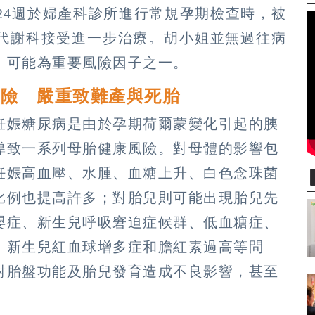
孕24週於婦產科診所進行常規孕期檢查時，被
代謝科接受進一步治療。胡小姐並無過往病
，可能為重要風險因子之一。
風險 嚴重致難產與死胎
妊娠糖尿病是由於孕期荷爾蒙變化引起的胰
導致一系列母胎健康風險。對母體的影響包
妊娠高血壓、水腫、血糖上升、白色念珠菌
比例也提高許多；對胎兒則可能出現胎兒先
嬰症、新生兒呼吸窘迫症候群、低血糖症、
、新生兒紅血球增多症和膽紅素過高等問
對胎盤功能及胎兒發育造成不良影響，甚至
。