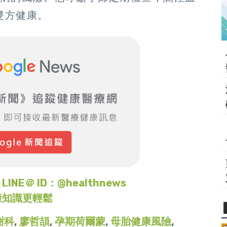
雙方健康。
＠ ID：@healthnews
康知識更輕鬆
謝科
,
廖哲頡
,
孕期荷爾蒙
,
母胎健康風險
,