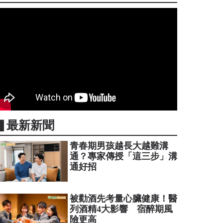
▋最新新聞
青春期男孩越長大越難溝
通？專家傳授「這三步」溝
通好招
被勸酒先考量心臟健康！醫
列酒精4大影響 宿醉期風
險更高