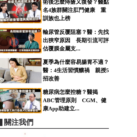
術後怎麼痔瘡又復發？醫點
名4族群關注肛門健康 重
訓族也上榜
輸尿管反覆阻塞？醫：先找
出狹窄原因 長期引流可評
估覆膜金屬支...
夏季為什麼容易腸胃不適？
醫：4生活習慣釀禍 親授5
招改善
糖尿病怎麼控糖？醫揭
ABC管理原則 CGM、健
康App助建立...
▋關注我們