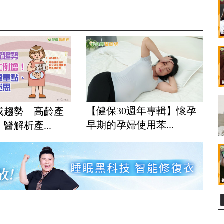
【健保30週年專輯】懷孕
成趨勢 高齡產
早期的孕婦使用苯...
醫解析產...