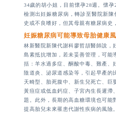
34歲的胡小姐，目前懷孕28週。懷
檢測出妊娠糖尿病，轉診至醫院新陳
史或不良嗜好，但其母親有糖尿病史
妊娠糖尿病可能導致母胎健康
林新醫院新陳代謝科廖哲頡醫師說，
島素抵抗增加，若未妥善管理，可能
括：羊水過多症、酮酸中毒、難產、
陰道炎、泌尿道感染等，引起早產的
天畸型、胎死腹中、新生兒死亡、巨
黃疸症或低血鈣症、子宮內生長遲滯
題。此外，長期的高血糖環境也可能
提高胎兒未來罹患代謝性疾病的風險