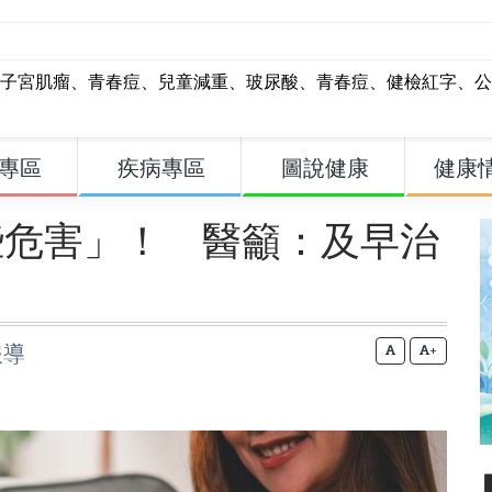
子宮肌瘤
、
青春痘
、
兒童減重
、
玻尿酸
、
青春痘
、
健檢紅字
、
公
專區
疾病專區
圖說健康
健康
些危害」！ 醫籲：及早治
報導
+