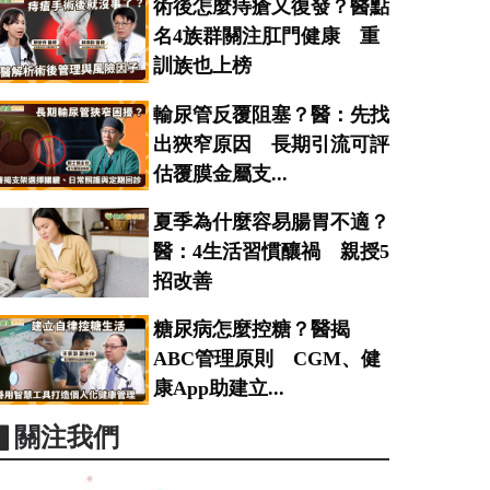
術後怎麼痔瘡又復發？醫點
名4族群關注肛門健康 重
訓族也上榜
輸尿管反覆阻塞？醫：先找
出狹窄原因 長期引流可評
估覆膜金屬支...
夏季為什麼容易腸胃不適？
醫：4生活習慣釀禍 親授5
招改善
糖尿病怎麼控糖？醫揭
ABC管理原則 CGM、健
康App助建立...
▋關注我們