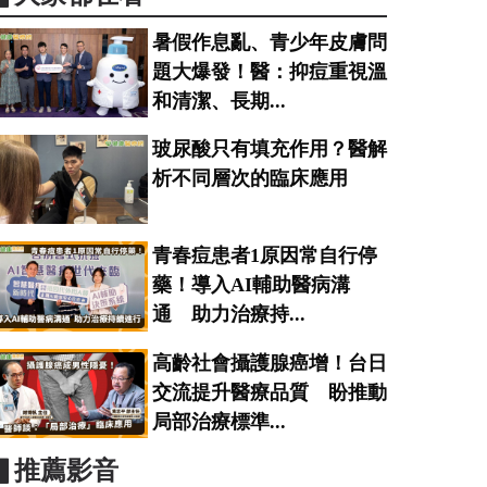
暑假作息亂、青少年皮膚問
題大爆發！醫：抑痘重視溫
和清潔、長期...
玻尿酸只有填充作用？醫解
析不同層次的臨床應用
青春痘患者1原因常自行停
藥！導入AI輔助醫病溝
通 助力治療持...
高齡社會攝護腺癌增！台日
交流提升醫療品質 盼推動
局部治療標準...
▋推薦影音