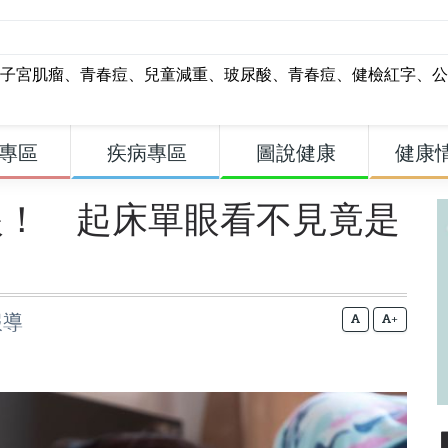
子宮肌瘤
、
青春痘
、
兒童減重
、
玻尿酸
、
青春痘
、
健檢紅字
、
公
專區
疾病專區
圖說健康
健康
眼！ 起床單眼看不見竟是
報導
+