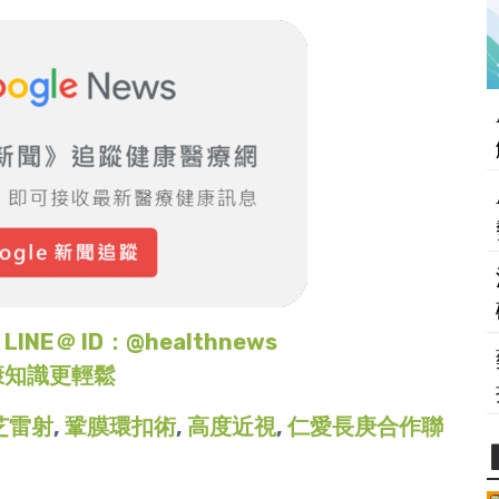
＠ ID：@healthnews
康知識更輕鬆
芝雷射
,
鞏膜環扣術
,
高度近視
,
仁愛長庚合作聯