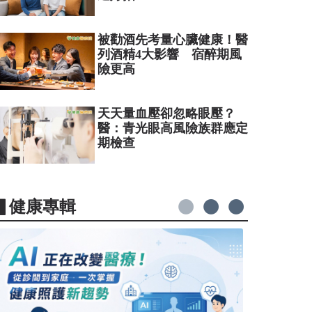
被勸酒先考量心臟健康！醫
列酒精4大影響 宿醉期風
險更高
天天量血壓卻忽略眼壓？
醫：青光眼高風險族群應定
期檢查
▋健康專輯