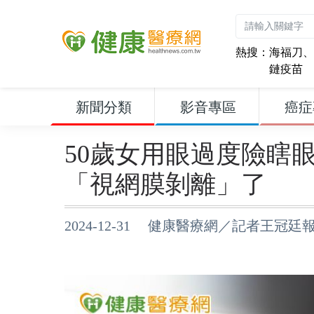
熱搜：
海福刀
、
鏈疫苗
新聞分類
影音專區
癌症
50歲女用眼過度險瞎
「視網膜剝離」了
2024-12-31 健康醫療網／記者王冠廷