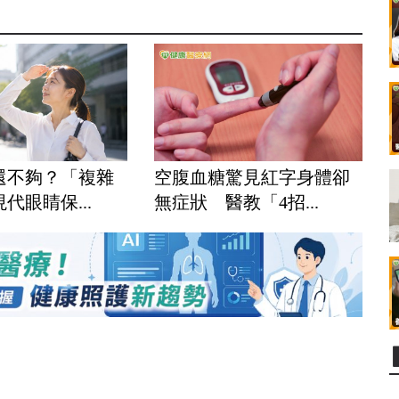
還不夠？「複雜
空腹血糖驚見紅字身體卻
代眼睛保...
無症狀 醫教「4招...