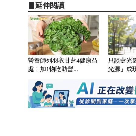
▋延伸閱讀
營養師列羽衣甘藍4健康益
只談藍光
處！加1物吃助營...
光源」成現