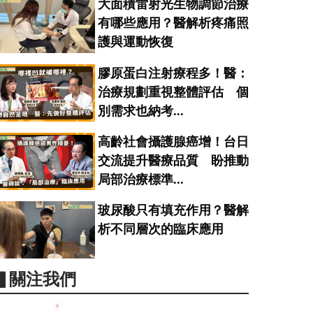
大面積雷射光生物調節治療
有哪些應用？醫解析疼痛照
護與運動恢復
膠原蛋白注射療程多！醫：
治療規劃重視整體評估 個
別需求也納考...
高齡社會攝護腺癌增！台日
交流提升醫療品質 盼推動
局部治療標準...
玻尿酸只有填充作用？醫解
析不同層次的臨床應用
▋關注我們