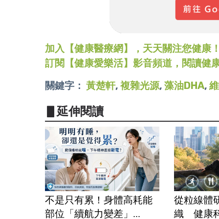
加入【健康醫療網】，天天關注您健康！LINE
訂閱【健康愛樂活】影音頻道，閱讀健
關鍵字：
黃楚軒
,
複雜光源
,
藻油DHA
,
維
▋延伸閱讀
不是只有累！身體高耗能
從粒線體
部位「續航力變差」...
織 健康科