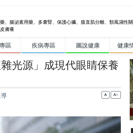
藥
、
腸泌素用藥
、
多囊腎
、
保護心臟
、
腹直肌分離
、
類風濕性關
皮膚癢
專區
疾病專區
圖說健康
健康
複雜光源」成現代眼睛保養
報導
+