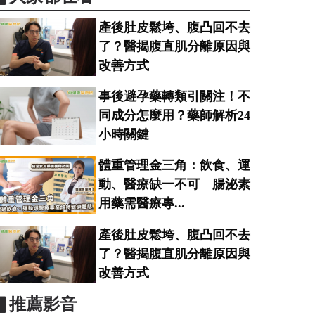
產後肚皮鬆垮、腹凸回不去
了？醫揭腹直肌分離原因與
改善方式
事後避孕藥轉類引關注！不
同成分怎麼用？藥師解析24
小時關鍵
體重管理金三角：飲食、運
動、醫療缺一不可 腸泌素
用藥需醫療專...
產後肚皮鬆垮、腹凸回不去
了？醫揭腹直肌分離原因與
改善方式
▋推薦影音