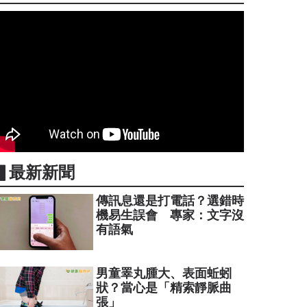
▋最新新聞
傳訊息還是打電話？選錯時
機易生誤會 專家：文字沒
有語氣
男童睪丸腫大、表面蚯蚓
狀？當心是「精索靜脈曲
張」