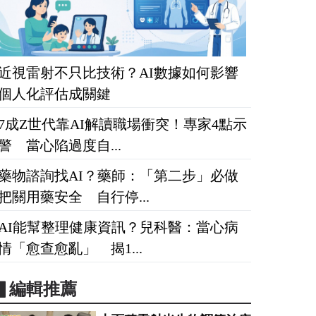
近視雷射不只比技術？AI數據如何影響
個人化評估成關鍵
7成Z世代靠AI解讀職場衝突！專家4點示
警 當心陷過度自...
藥物諮詢找AI？藥師：「第二步」必做
把關用藥安全 自行停...
AI能幫整理健康資訊？兒科醫：當心病
情「愈查愈亂」 揭1...
▋編輯推薦