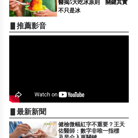
醫揭5大吃冰原則 關鍵其實
不只是冰
▋推薦影音
▋最新新聞
健檢微幅紅字不重要？王天
佑醫師：數字非唯一指標
及早介入更關鍵