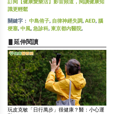
訂閱【健康愛樂活】影音頻道，閱讀健康知
識更輕鬆
關鍵字：
中島侑子
,
自律神經失調
,
AED
,
腦
梗塞
,
中風
,
急診科
,
東京都內醫院
,
▋延伸閱讀
玩皮克敏「日行萬步」很健康？醫：小心運