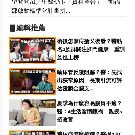
望聞問AI／中醫仍卡「資料整合」 衛福
部啟動標準化計畫拚...
▋編輯推薦
術後怎麼痔瘡又復發？醫點
名4族群關注肛門健康 重訓
族也上榜
輸尿管反覆阻塞？醫：先找
出狹窄原因 長期引流可評
估覆膜金屬支...
夏季為什麼容易腸胃不適？
醫：4生活習慣釀禍 親授5
招改善
糖尿病怎麼控糖？醫揭ABC