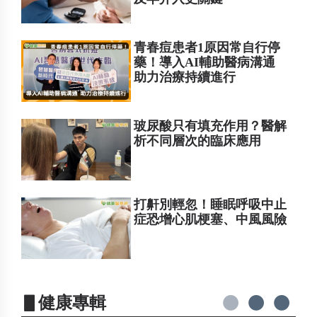
青春痘患者1原因常自行停
藥！導入AI輔助醫病溝通
助力治療持續進行
玻尿酸只有填充作用？醫解
析不同層次的臨床應用
打鼾別輕忽！睡眠呼吸中止
症恐增心肌梗塞、中風風險
▋健康專輯