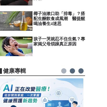
椰子油漱口助「排毒」？搭
配生酮飲食成風潮 醫提醒
喝油養生4迷思
孩子一哭就忍不住生氣？專
家揭父母煩躁真正原因
▋健康專輯