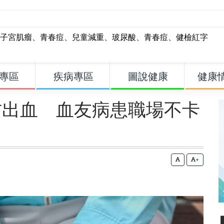
子宮肌瘤
、
青春痘
、
兒童減重
、
玻尿酸
、
青春痘
、
健檢紅字
專區
疾病專區
圖說健康
健康
防出血 血友病患職場不卡
+