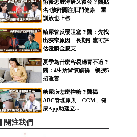
術後怎麼痔瘡又復發？醫點
名4族群關注肛門健康 重
訓族也上榜
輸尿管反覆阻塞？醫：先找
出狹窄原因 長期引流可評
估覆膜金屬支...
夏季為什麼容易腸胃不適？
醫：4生活習慣釀禍 親授5
招改善
糖尿病怎麼控糖？醫揭
ABC管理原則 CGM、健
康App助建立...
▋關注我們