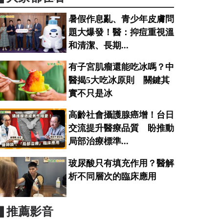
暑假作息亂、青少年皮膚問
題大爆發！醫：抑痘重視溫
和清潔、長期...
有子宮肌瘤還能吃冰嗎？中
醫揭5大吃冰原則 關鍵其
實不只是冰
高齡社會攝護腺癌增！台日
交流提升醫療品質 盼推動
局部治療標準...
玻尿酸只有填充作用？醫解
析不同層次的臨床應用
▋推薦影音