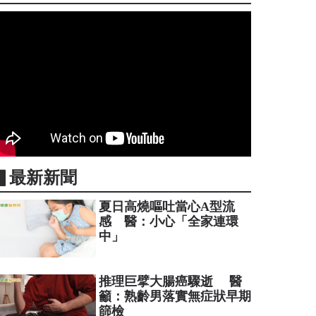
▋最新新聞
夏日高燒嘔吐當心A型流
感 醫：小心「全家連環
中」
推理巨擘大腸癌驟逝 醫
籲：熟齡男落實無症狀早期
篩檢