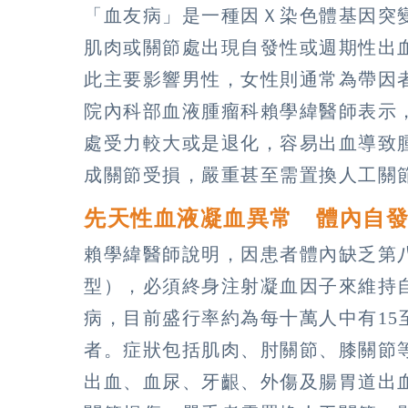
「血友病」是一種因Ｘ染色體基因突
肌肉或關節處出現自發性或週期性出
此主要影響男性，女性則通常為帶因
院內科部血液腫瘤科賴學緯醫師表示
處受力較大或是退化，容易出血導致
成關節受損，嚴重甚至需置換人工關
先天性血液凝血異常 體內自
賴學緯醫師說明，因患者體內缺乏第
型），必須終身注射凝血因子來維持
病，目前盛行率約為每十萬人中有15至2
者。症狀包括肌肉、肘關節、膝關節
出血、血尿、牙齦、外傷及腸胃道出