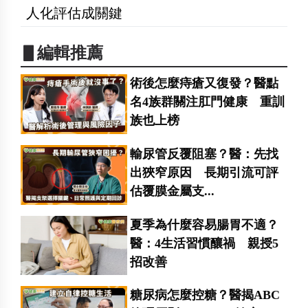
人化評估成關鍵
▋編輯推薦
術後怎麼痔瘡又復發？醫點
名4族群關注肛門健康 重訓
族也上榜
輸尿管反覆阻塞？醫：先找
出狹窄原因 長期引流可評
估覆膜金屬支...
夏季為什麼容易腸胃不適？
醫：4生活習慣釀禍 親授5
招改善
糖尿病怎麼控糖？醫揭ABC