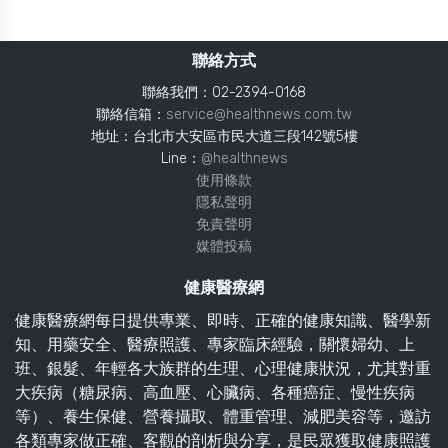
聯絡方式
聯絡我們：02-2394-0168
聯絡信箱：
service@healthnews.com.tw
地址：台北市大安區市民大道三段142號5樓
Line：
@healthnews
使用條款
隱私聲明
免責聲明
媒體投稿
健康醫療網
健康醫療網每日提供專業、即時、正確的健康知識、醫學新
知、用藥安全、醫療照護、專家臨床經驗，關懷婦幼、上
班、銀髮、年輕各大族群的生理、心理健康狀況，尤其對重
大疾病（糖尿病、高血壓、心臟病、各種癌症、慢性疾病
等）、養生保健、營養攝取、體重管理、減肥美容等，邀訪
各類專家做正確、客觀的剖析與分享，是民眾獲取健康照護