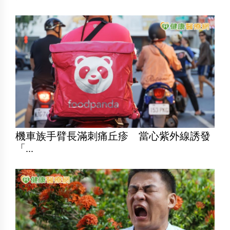
機車族手臂長滿刺痛丘疹 當心紫外線誘發
「...