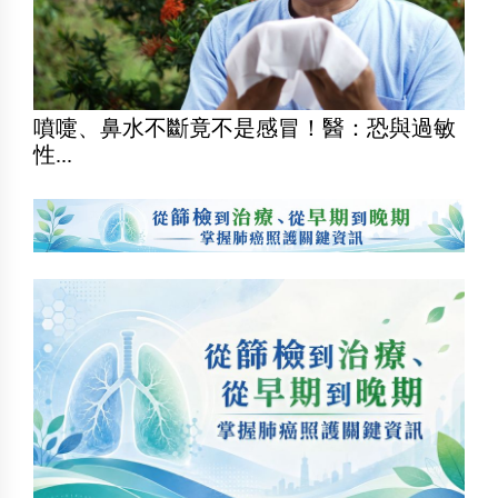
噴嚏、鼻水不斷竟不是感冒！醫：恐與過敏
性...