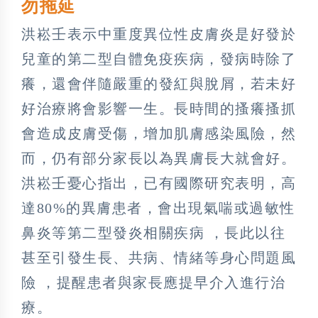
勿拖延
洪崧壬表示中重度異位性皮膚炎是好發於
兒童的第二型自體免疫疾病，發病時除了
癢，還會伴隨嚴重的發紅與脫屑，若未好
好治療將會影響一生。長時間的搔癢搔抓
會造成皮膚受傷，增加肌膚感染風險，然
而，仍有部分家長以為異膚長大就會好。
洪崧壬憂心指出，已有國際研究表明，高
達80%的異膚患者，會出現氣喘或過敏性
鼻炎等第二型發炎相關疾病 ，長此以往
甚至引發生長、共病、情緒等身心問題風
險 ，提醒患者與家長應提早介入進行治
療。