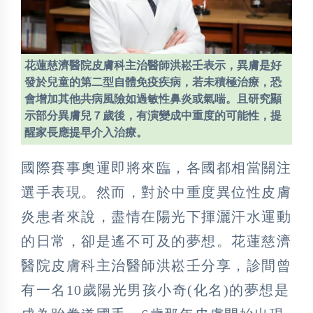
花蓮慈濟醫院皮膚科主治醫師洪崧壬表示，異膚是好
發於兒童的第二型自體免疫疾病，若未積極治療，恐
會增加其他共病風險如過敏性鼻炎或氣喘。且研究顯
示部分異膚兒７歲後，有演變成中重度的可能性，提
醒家長應提早介入治療。
國際賽事奧運即將來臨，各國都相當關注
選手表現。然而，對於中重度異位性皮膚
炎患者來說，盡情在陽光下揮灑汗水運動
的日常，卻是遙不可及的夢想。花蓮慈濟
醫院皮膚科主治醫師洪崧壬分享，診間曾
有一名10歲陽光男孩小奇(化名)的夢想是