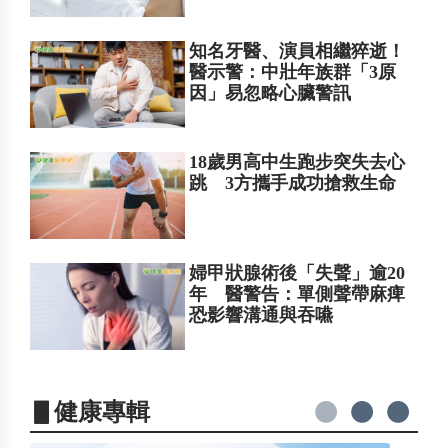
知名牙醫、演員相繼猝逝！
醫示警：中壯年族群「3原
因」易忽略心臟警訊
18歲男高中生跑步突失去心
跳 3方攜手成功搶救生命
婦甲狀腺術後「失聲」逾20
年 醫警告：單側聲帶麻痺
恐影響溝通與吞嚥
▋健康專輯