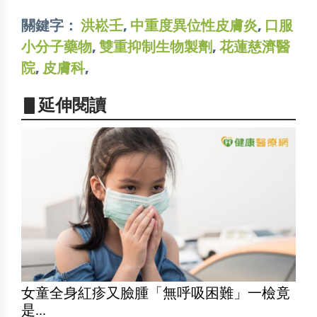
關鍵字：
洪崧壬
,
中重度異位性皮膚炎
,
口服
小分子藥物
,
雙重抑制生物製劑
,
花蓮慈濟醫
院
,
皮膚科
,
▋延伸閱讀
女童全身紅疹又臉腫「無呼吸困難」一檢竟
是...