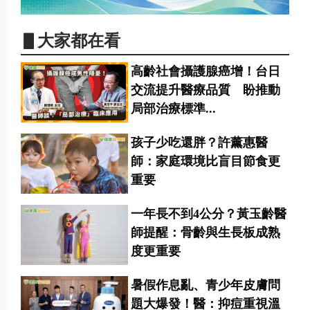
▋大家都在看
高齡社會攝護腺癌增！台日
交流提升醫療品質 盼推動
局部治療標準...
孩子少吃還胖？許薰惠醫
師：家庭環境比盲目節食更
重要
一年長不到4公分？黃玉齡醫
師提醒：骨齡與生長板成熟
度更重要
暑假作息亂、青少年皮膚問
題大爆發！醫：抑痘重視溫