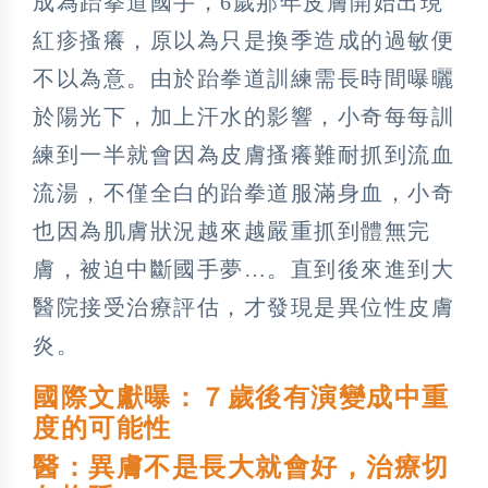
成為跆拳道國手，6歲那年皮膚開始出現
紅疹搔癢，原以為只是換季造成的過敏便
不以為意。由於跆拳道訓練需長時間曝曬
於陽光下，加上汗水的影響，小奇每每訓
練到一半就會因為皮膚搔癢難耐抓到流血
流湯，不僅全白的跆拳道服滿身血，小奇
也因為肌膚狀況越來越嚴重抓到體無完
膚，被迫中斷國手夢…。直到後來進到大
醫院接受治療評估，才發現是異位性皮膚
炎。
國際文獻曝：７歲後有演變成中重
度的可能性
醫：異膚不是長大就會好，治療切