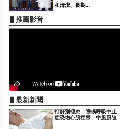
和清潔、長期...
▋推薦影音
▋最新新聞
打鼾別輕忽！睡眠呼吸中止
症恐增心肌梗塞、中風風險