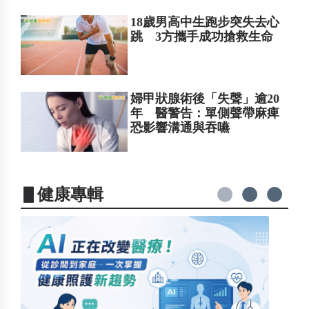
18歲男高中生跑步突失去心
跳 3方攜手成功搶救生命
婦甲狀腺術後「失聲」逾20
年 醫警告：單側聲帶麻痺
恐影響溝通與吞嚥
▋健康專輯