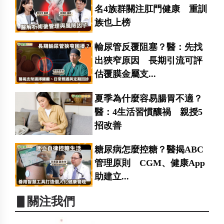
名4族群關注肛門健康 重訓
族也上榜
輸尿管反覆阻塞？醫：先找
出狹窄原因 長期引流可評
估覆膜金屬支...
夏季為什麼容易腸胃不適？
醫：4生活習慣釀禍 親授5
招改善
糖尿病怎麼控糖？醫揭ABC
管理原則 CGM、健康App
助建立...
▋關注我們