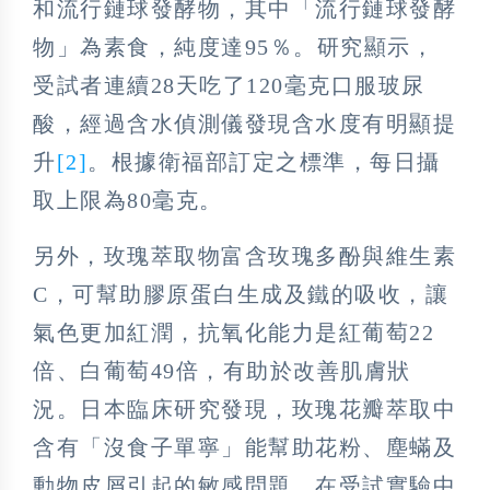
和流行鏈球發酵物，其中「流行鏈球發酵
物」為素食，純度達95％。研究顯示，
受試者連續28天吃了120毫克口服玻尿
酸，經過含水偵測儀發現含水度有明顯提
升
[2]
。根據衛福部訂定之標準，每日攝
取上限為80毫克。
另外，玫瑰萃取物富含玫瑰多酚與維生素
C，可幫助膠原蛋白生成及鐵的吸收，讓
氣色更加紅潤，抗氧化能力是紅葡萄22
倍、白葡萄49倍，有助於改善肌膚狀
況。日本臨床研究發現，玫瑰花瓣萃取中
含有「沒食子單寧」能幫助花粉、塵蟎及
動物皮屑引起的敏感問題。在受試實驗中