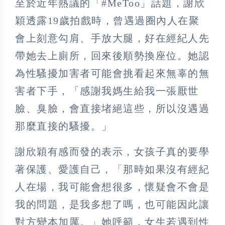
至於近年熱議的「#MeToo」話題，謝欣
穎透露19歲拍戲時，曾遇過圈內人在聚
會上刻意勾肩、手放大腿，好在經紀人先
帶她去上廁所，回來後順勢換座位。她認
為性騷擾加害者可能會挑看起來無辜的無
害者下手，「感謝我媽生給我一張厭世
臉、臭臉，會直接堵絕這些，所以沒遇過
那麼直接的騷擾。」
謝欣穎有感而發的表示，女孩子真的要學
著保護、愛護自己，「那時如果沒有經紀
人在場，我可能會想很多，懷疑會不會是
我的問題，是我多想了嗎，也可能因此讓
對方變本加厲。」她呼籲，女生若遇到性