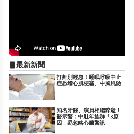
▋最新新聞
打鼾別輕忽！睡眠呼吸中止
症恐增心肌梗塞、中風風險
知名牙醫、演員相繼猝逝！
醫示警：中壯年族群「3原
因」易忽略心臟警訊