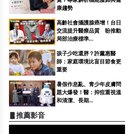
覺？專家解析機能服飾與健
康趨勢
高齡社會攝護腺癌增！台日
交流提升醫療品質 盼推動
局部治療標準...
孩子少吃還胖？許薰惠醫
師：家庭環境比盲目節食更
重要
暑假作息亂、青少年皮膚問
題大爆發！醫：抑痘重視溫
和清潔、長期...
▋推薦影音