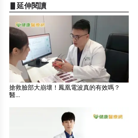
▋延伸閱讀
搶救臉部大崩壞！鳳凰電波真的有效嗎？
醫...