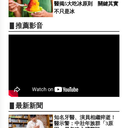
醫揭5大吃冰原則 關鍵其實
不只是冰
▋推薦影音
▋最新新聞
知名牙醫、演員相繼猝逝！
醫示警：中壯年族群「3原