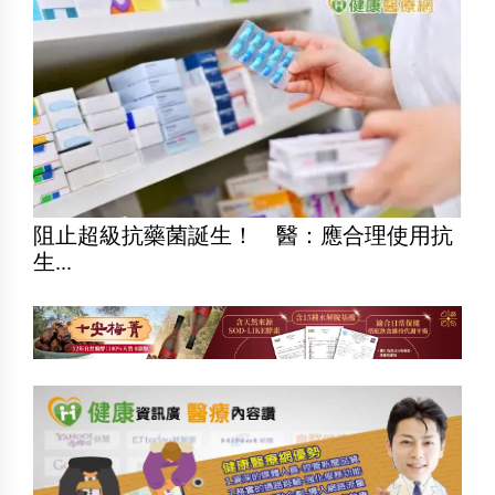
阻止超級抗藥菌誕生！ 醫：應合理使用抗
生...