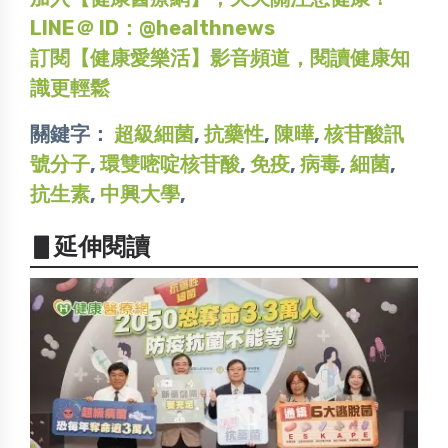
LINE＠ ID：@healthnews
訂閱【健康愛樂活】影音頻道，閱讀健康知
識更輕鬆
關鍵字：
超級細菌
,
抗藥性
,
陳曄
,
核苷酸訊
號分子
,
環雙嘧啶核苷酸
,
免疫
,
病毒
,
細菌
,
抗生素
,
中興大學
,
▋延伸閱讀