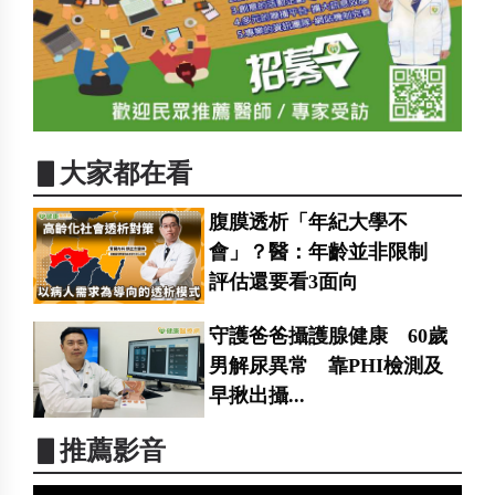
▋大家都在看
腹膜透析「年紀大學不
會」？醫：年齡並非限制
評估還要看3面向
守護爸爸攝護腺健康 60歲
男解尿異常 靠PHI檢測及
早揪出攝...
▋推薦影音