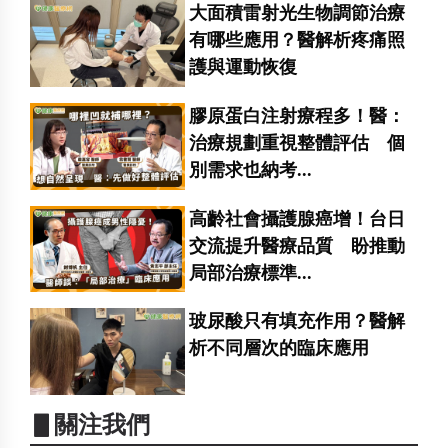
大面積雷射光生物調節治療
有哪些應用？醫解析疼痛照
護與運動恢復
膠原蛋白注射療程多！醫：
治療規劃重視整體評估 個
別需求也納考...
高齡社會攝護腺癌增！台日
交流提升醫療品質 盼推動
局部治療標準...
玻尿酸只有填充作用？醫解
析不同層次的臨床應用
▋關注我們