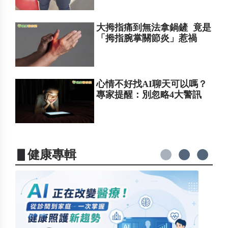
大拇指痛到無法拿鍋鏟 竟是
「拇指腕掌關節炎」惹禍
心情不好找AI聊天可以嗎？
專家提醒：別忽略4大警訊
▋健康專輯