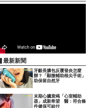
▋最新新聞
牙齦長膿包反覆發炎怎麼
辦？「顯微輔助根尖手術」
助保留自然牙
末期心臟衰竭「心室輔助
器」成新希望 醫：符合條
件健保可給付