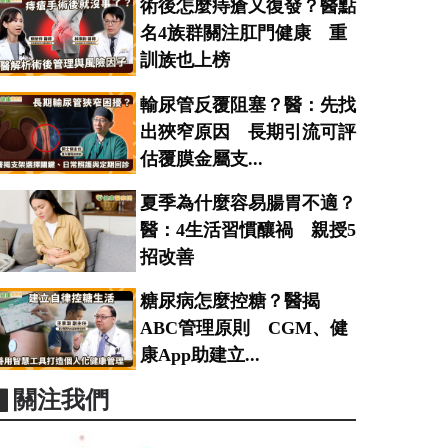
術後怎麼痔瘡又復發？醫點
名4族群關注肛門健康 重
訓族也上榜
輸尿管反覆阻塞？醫：先找
出狹窄原因 長期引流可評
估覆膜金屬支...
夏季為什麼容易腸胃不適？
醫：4生活習慣釀禍 親授5
招改善
糖尿病怎麼控糖？醫揭
ABC管理原則 CGM、健
康App助建立...
▋關注我們