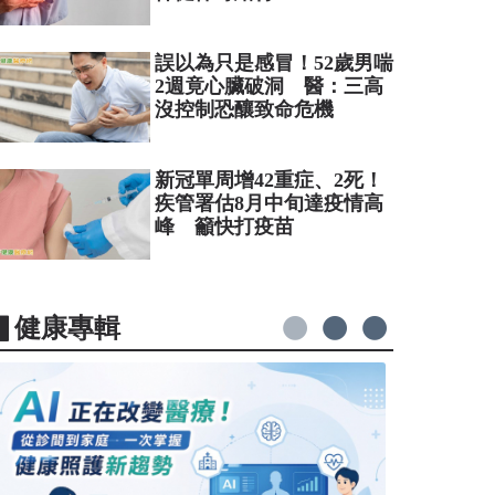
誤以為只是感冒！52歲男喘
2週竟心臟破洞 醫：三高
沒控制恐釀致命危機
新冠單周增42重症、2死！
疾管署估8月中旬達疫情高
峰 籲快打疫苗
▋健康專輯