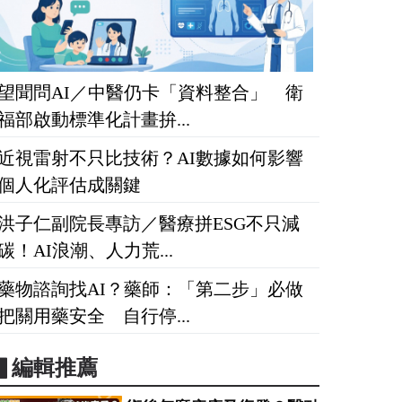
望聞問AI／中醫仍卡「資料整合」 衛
福部啟動標準化計畫拚...
近視雷射不只比技術？AI數據如何影響
個人化評估成關鍵
洪子仁副院長專訪／醫療拼ESG不只減
碳！AI浪潮、人力荒...
藥物諮詢找AI？藥師：「第二步」必做
把關用藥安全 自行停...
▋編輯推薦