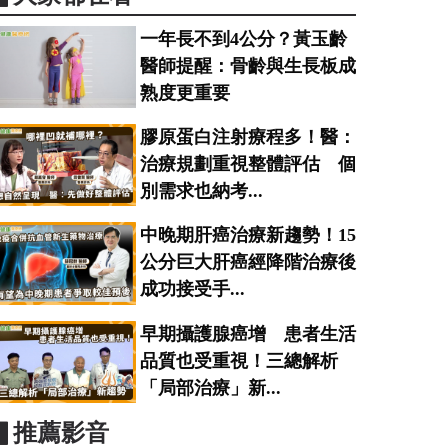
一年長不到4公分？黃玉齡
醫師提醒：骨齡與生長板成
熟度更重要
膠原蛋白注射療程多！醫：
治療規劃重視整體評估 個
別需求也納考...
中晚期肝癌治療新趨勢！15
公分巨大肝癌經降階治療後
成功接受手...
早期攝護腺癌增 患者生活
品質也受重視！三總解析
「局部治療」新...
▋推薦影音