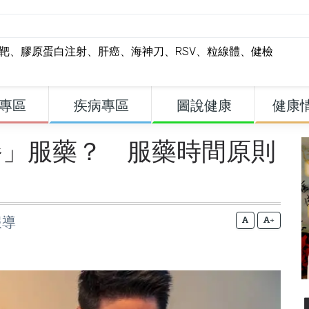
標靶
、
膠原蛋白注射
、
肝癌
、
海神刀
、
RSV
、
粒線體
、
健檢
專區
疾病專區
圖說健康
健康
餐」服藥？ 服藥時間原則
報導
+