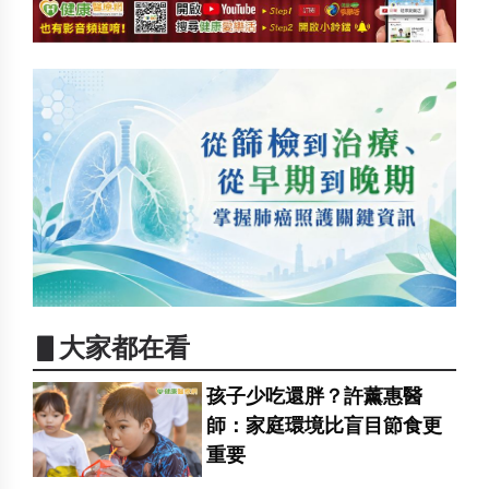
▋大家都在看
孩子少吃還胖？許薰惠醫
師：家庭環境比盲目節食更
重要