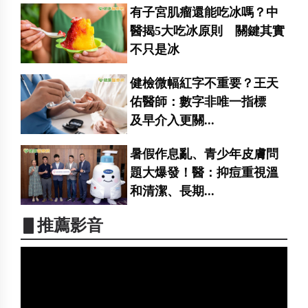
有子宮肌瘤還能吃冰嗎？中
醫揭5大吃冰原則 關鍵其實
不只是冰
健檢微幅紅字不重要？王天
佑醫師：數字非唯一指標
及早介入更關...
暑假作息亂、青少年皮膚問
題大爆發！醫：抑痘重視溫
和清潔、長期...
▋推薦影音