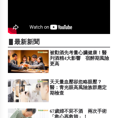
▋最新新聞
被勸酒先考量心臟健康！醫
列酒精4大影響 宿醉期風險
更高
天天量血壓卻忽略眼壓？
醫：青光眼高風險族群應定
期檢查
67歲婦不菸不酒 兩次手術
「救心再救肺」！