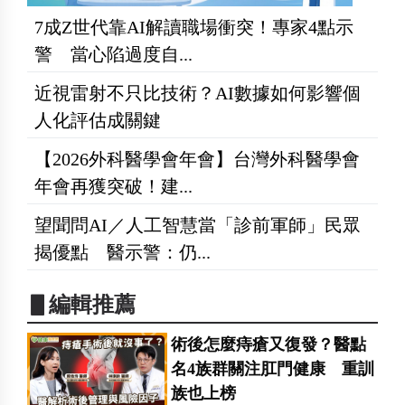
7成Z世代靠AI解讀職場衝突！專家4點示
警 當心陷過度自...
近視雷射不只比技術？AI數據如何影響個
人化評估成關鍵
【2026外科醫學會年會】台灣外科醫學會
年會再獲突破！建...
望聞問AI／人工智慧當「診前軍師」民眾
揭優點 醫示警：仍...
▋編輯推薦
術後怎麼痔瘡又復發？醫點
名4族群關注肛門健康 重訓
族也上榜