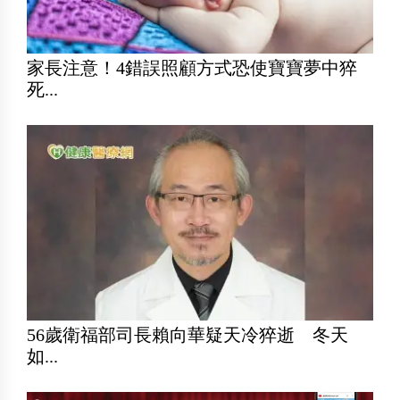
家長注意！4錯誤照顧方式恐使寶寶夢中猝
死...
56歲衛福部司長賴向華疑天冷猝逝 冬天
如...