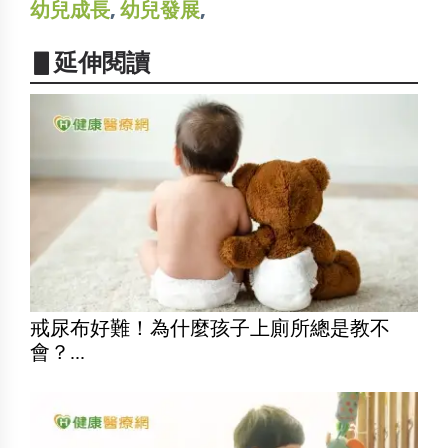
幼兒成長
,
幼兒發展
,
▋延伸閱讀
戒尿布好難！為什麼孩子上廁所總是教不
會？...