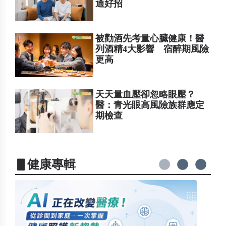
通好招
被勸酒先考量心臟健康！醫
列酒精4大影響 宿醉期風險
更高
天天量血壓卻忽略眼壓？
醫：青光眼高風險族群應定
期檢查
▋健康專輯