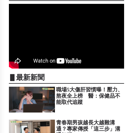
▋最新新聞
職場5大傷肝習慣曝！壓力、
熬夜全上榜 醫：保健品不
能取代追蹤
青春期男孩越長大越難溝
通？專家傳授「這三步」溝