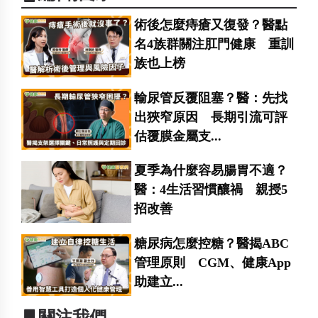
術後怎麼痔瘡又復發？醫點
名4族群關注肛門健康 重訓
族也上榜
輸尿管反覆阻塞？醫：先找
出狹窄原因 長期引流可評
估覆膜金屬支...
夏季為什麼容易腸胃不適？
醫：4生活習慣釀禍 親授5
招改善
糖尿病怎麼控糖？醫揭ABC
管理原則 CGM、健康App
助建立...
▋關注我們