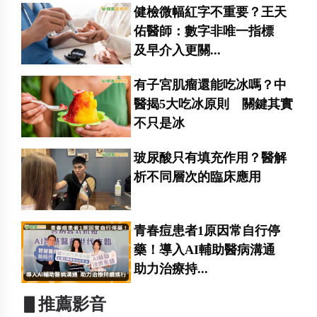
健檢微幅紅字不重要？王天
佑醫師：數字非唯一指標
及早介入更關...
有子宮肌瘤還能吃冰嗎？中
醫揭5大吃冰原則 關鍵其實
不只是冰
玻尿酸只有填充作用？醫解
析不同層次的臨床應用
青春痘患者1原因常自行停
藥！導入AI輔助醫病溝通
助力治療持...
▋推薦影音