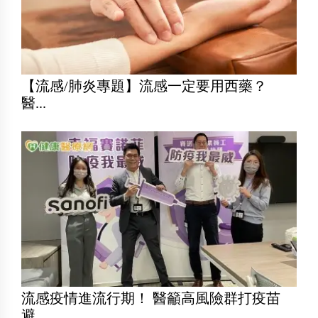
【流感/肺炎專題】流感一定要用西藥？
醫...
流感疫情進流行期！ 醫籲高風險群打疫苗
避...