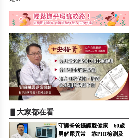
▋大家都在看
守護爸爸攝護腺健康 60歲
男解尿異常 靠PHI檢測及