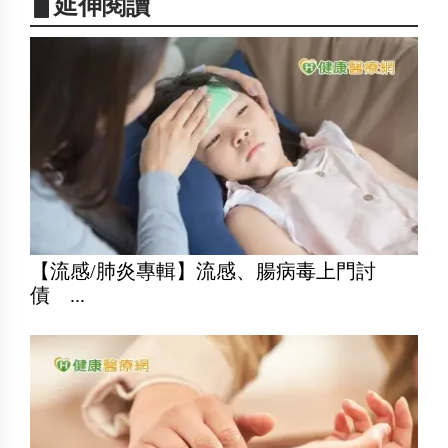
▋延伸閱讀
【流感/肺炎專輯】流感、腸病毒上門討
債 ...