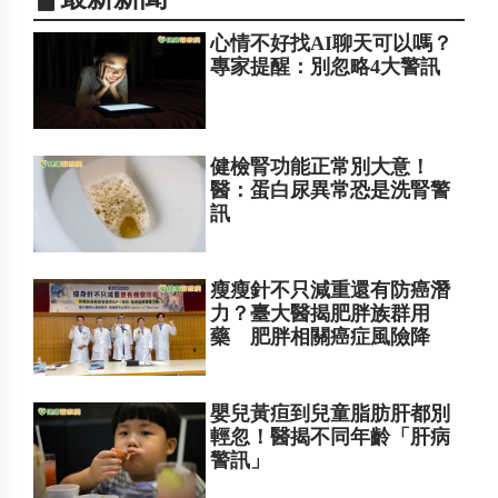
心情不好找AI聊天可以嗎？
專家提醒：別忽略4大警訊
健檢腎功能正常別大意！
醫：蛋白尿異常恐是洗腎警
訊
瘦瘦針不只減重還有防癌潛
力？臺大醫揭肥胖族群用
藥 肥胖相關癌症風險降
嬰兒黃疸到兒童脂肪肝都別
輕忽！醫揭不同年齡「肝病
警訊」