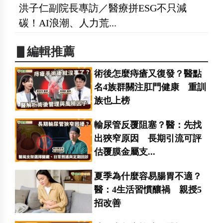
洪子仁副院長專訪／醫療拼ESG不只減
碳！AI浪潮、人力荒...
▋編輯推薦
術後怎麼痔瘡又復發？醫點
名4族群關注肛門健康 重訓
族也上榜
輸尿管反覆阻塞？醫：先找
出狹窄原因 長期引流可評
估覆膜金屬支...
夏季為什麼容易腸胃不適？
醫：4生活習慣釀禍 親授5
招改善