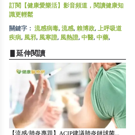
訂閱【健康愛樂活】影音頻道，閱讀健康知
識更輕鬆
關鍵字：
流感病毒
,
流感
,
賴博政
,
上呼吸道
疾病
,
風邪
,
風寒證
,
風熱證
,
中醫
,
中藥
,
▋延伸閱讀
【流感/肺炎專題】ACIP建議肺炎鏈球菌...