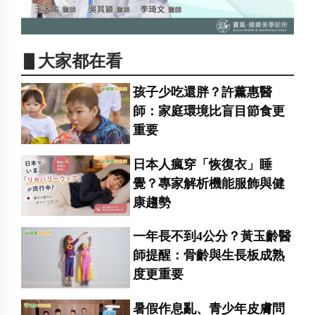
▋大家都在看
孩子少吃還胖？許薰惠醫
師：家庭環境比盲目節食更
重要
日本人瘋穿「恢復衣」睡
覺？專家解析機能服飾與健
康趨勢
一年長不到4公分？黃玉齡醫
師提醒：骨齡與生長板成熟
度更重要
暑假作息亂、青少年皮膚問