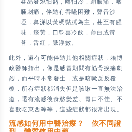
容易發燒怕熱，略怕冷，頭脹痛，咽
腫刺痛，伴隨有吞嚥困難，聲音沙
啞，鼻涕以黃稠黏膩為主，甚至有腥
味，痰黃，口乾喜冷飲，薄白或黃
苔，舌紅，脈浮數。
此外，還有可能伴隨其他相關症狀，賴博
政醫師指出，像是感冒期間有筋骨痠痛劇
烈，而平時不常發生，或是咳嗽反反覆
覆，所有症狀都消失但是咳嗽一直無法治
癒，還有流感後食慾變差、胃口不佳、不
喜歡吃東西等等，這些症狀都很常出現。
流感如何用中醫治療？ 依不同證
型、體質使用中藥