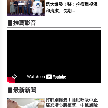
題大爆發！醫：抑痘重視溫
和清潔、長期...
▋推薦影音
▋最新新聞
打鼾別輕忽！睡眠呼吸中止
症恐增心肌梗塞、中風風險