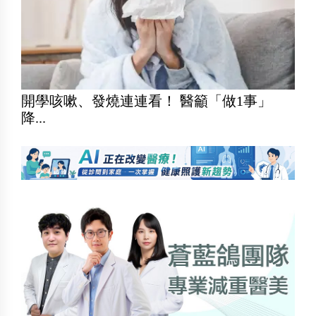
開學咳嗽、發燒連連看！ 醫籲「做1事」
降...