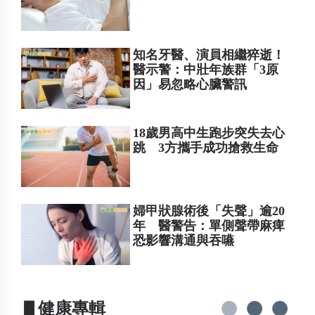
知名牙醫、演員相繼猝逝！
醫示警：中壯年族群「3原
因」易忽略心臟警訊
18歲男高中生跑步突失去心
跳 3方攜手成功搶救生命
婦甲狀腺術後「失聲」逾20
年 醫警告：單側聲帶麻痺
恐影響溝通與吞嚥
▋健康專輯