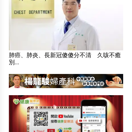
肺癌、肺炎、長新冠傻傻分不清 久咳不癒
別...