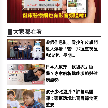
▋大家都在看
暑假作息亂、青少年皮膚問
題大爆發！醫：抑痘重視溫
和清潔、長期...
日本人瘋穿「恢復衣」睡
覺？專家解析機能服飾與健
康趨勢
孩子少吃還胖？許薰惠醫
師：家庭環境比盲目節食更
重要