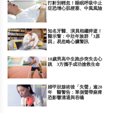
打鼾別輕忽！睡眠呼吸中止
症恐增心肌梗塞、中風風險
知名牙醫、演員相繼猝逝！
醫示警：中壯年族群「3原
因」易忽略心臟警訊
18歲男高中生跑步突失去心
跳 3方攜手成功搶救生命
婦甲狀腺術後「失聲」逾20
年 醫警告：單側聲帶麻痺
恐影響溝通與吞嚥