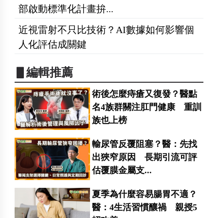
部啟動標準化計畫拚...
近視雷射不只比技術？AI數據如何影響個
人化評估成關鍵
▋編輯推薦
術後怎麼痔瘡又復發？醫點
名4族群關注肛門健康 重訓
族也上榜
輸尿管反覆阻塞？醫：先找
出狹窄原因 長期引流可評
估覆膜金屬支...
夏季為什麼容易腸胃不適？
醫：4生活習慣釀禍 親授5