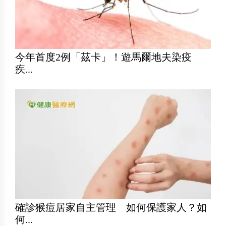
今年首度2例「茲卡」！遊馬爾地夫染疫
疾...
確診猴痘居家自主管理 如何保護家人？如
何...