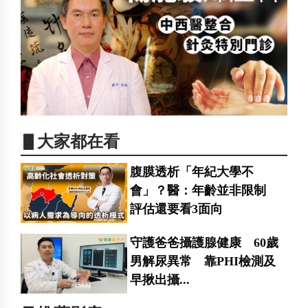
▋大家都在看
腹膜透析「年紀大學不
會」？醫：年齡並非限制
評估還要看3面向
守護爸爸攝護腺健康 60歲
男解尿異常 靠PHI檢測及
早揪出攝...