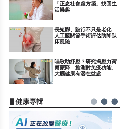
「正念社會處方箋」找回生
活樂趣
長短腳、跛行不只是老化
人工髖關節手術評估助降臥
床風險
唱歌助紓壓？研究揭壓力荷
爾蒙降 推測對免疫功能、
大腦健康有潛在益處
▋健康專輯