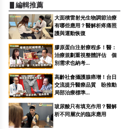
▋編輯推薦
大面積雷射光生物調節治療
有哪些應用？醫解析疼痛照
護與運動恢復
膠原蛋白注射療程多！醫：
治療規劃重視整體評估 個
別需求也納考...
高齡社會攝護腺癌增！台日
交流提升醫療品質 盼推動
局部治療標準...
玻尿酸只有填充作用？醫解
析不同層次的臨床應用