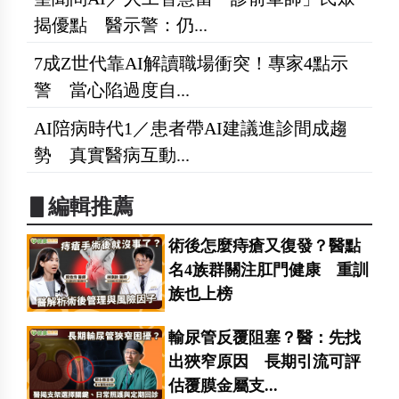
揭優點 醫示警：仍...
7成Z世代靠AI解讀職場衝突！專家4點示
警 當心陷過度自...
AI陪病時代1／患者帶AI建議進診間成趨
勢 真實醫病互動...
▋編輯推薦
術後怎麼痔瘡又復發？醫點
名4族群關注肛門健康 重訓
族也上榜
輸尿管反覆阻塞？醫：先找
出狹窄原因 長期引流可評
估覆膜金屬支...