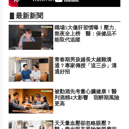
▋最新新聞
職場5大傷肝習慣曝！壓力、
熬夜全上榜 醫：保健品不
能取代追蹤
青春期男孩越長大越難溝
通？專家傳授「這三步」溝
通好招
被勸酒先考量心臟健康！醫
列酒精4大影響 宿醉期風險
更高
天天量血壓卻忽略眼壓？