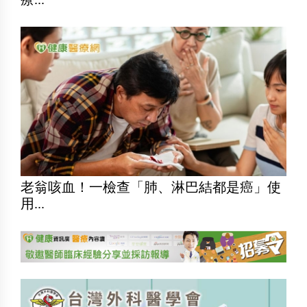
老翁咳血！一檢查「肺、淋巴結都是癌」使
用...