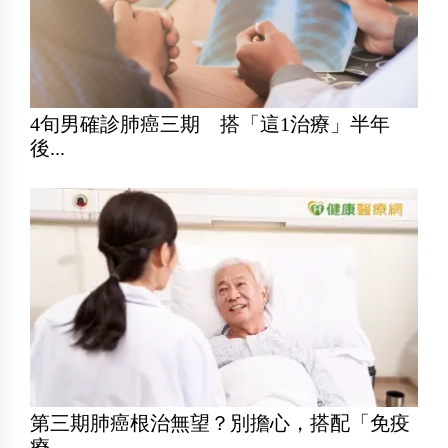
4旬男確診肺癌三期 搭「這1治療」半年
後...
第三期肺癌根治無望？別擔心，搭配「免疫
療...