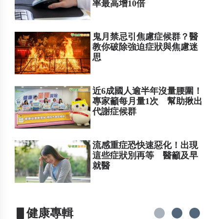
率最高增10倍
鬼月禁忌引焦慮症候群？醫
教你破除強迫症狀與焦慮迷
思
近6成國人逾半年沒量腰圍！
專家籲每月量1次 幫助揪出
代謝症候群
流感重症恐快速惡化！出現
這些症狀別再等 醫籲及早
就醫
▋健康專輯