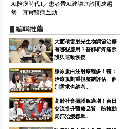
AI陪病時代1／患者帶AI建議進診間成趨
勢 真實醫病互動...
▋編輯推薦
大面積雷射光生物調節治療
有哪些應用？醫解析疼痛照
護與運動恢復
膠原蛋白注射療程多！醫：
治療規劃重視整體評估 個
別需求也納考...
高齡社會攝護腺癌增！台日
交流提升醫療品質 盼推動
局部治療標準...