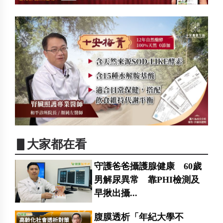
▋大家都在看
守護爸爸攝護腺健康 60歲
男解尿異常 靠PHI檢測及
早揪出攝...
腹膜透析「年紀大學不