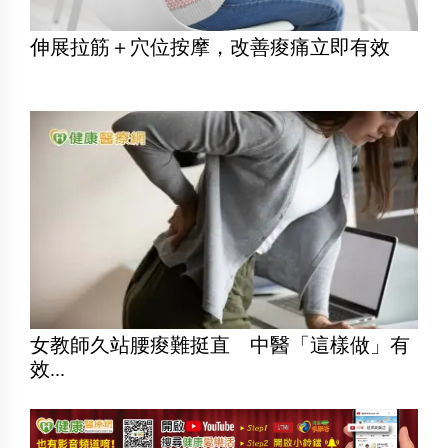
伸展拉筋＋穴位按摩，改善痠痛立即有效
女教師久站腰痠難挺直 中醫「這樣做」有
效...