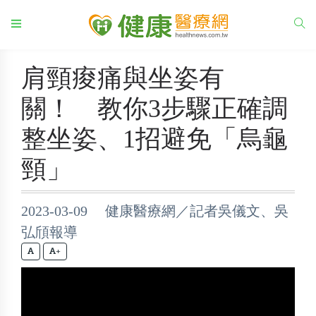
肩頸痠痛與坐姿有
關！ 教你3步驟正確調
整坐姿、1招避免「烏龜
頸」
2023-03-09 健康醫療網／記者吳儀文、吳
弘頎報導
+