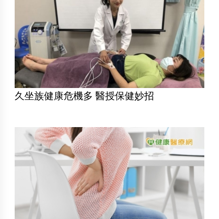
久坐族健康危機多 醫授保健妙招