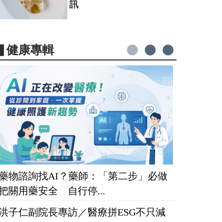
訊
▋健康專輯
藥物諮詢找AI？藥師：「第二步」必做
把關用藥安全 自行停...
洪子仁副院長專訪／醫療拼ESG不只減