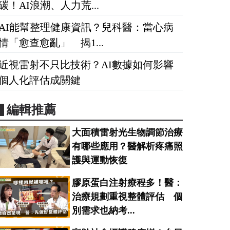
碳！AI浪潮、人力荒...
AI能幫整理健康資訊？兒科醫：當心病
情「愈查愈亂」 揭1...
近視雷射不只比技術？AI數據如何影響
個人化評估成關鍵
▋編輯推薦
大面積雷射光生物調節治療
有哪些應用？醫解析疼痛照
護與運動恢復
膠原蛋白注射療程多！醫：
治療規劃重視整體評估 個
別需求也納考...