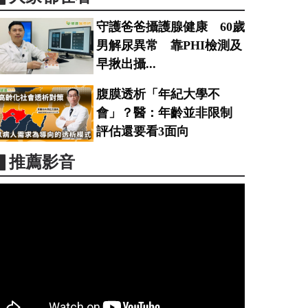
守護爸爸攝護腺健康 60歲
男解尿異常 靠PHI檢測及
早揪出攝...
腹膜透析「年紀大學不
會」？醫：年齡並非限制
評估還要看3面向
▋推薦影音