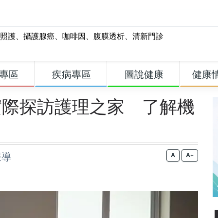
照護
、
攝護腺癌
、
咖啡因
、
腹膜透析
、
清新門診
專區
疾病專區
圖說健康
健康
實際探訪護理之家 了解機
報導
+