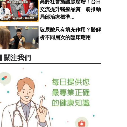
高齡社會攝護腺癌增！台日
交流提升醫療品質 盼推動
局部治療標準...
玻尿酸只有填充作用？醫解
析不同層次的臨床應用
▋關注我們