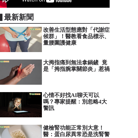
▋最新新聞
改善生活型態應對「代謝症
候群」！醫教看食品標示、
量腰圍護健康
大拇指痛到無法拿鍋鏟 竟
是「拇指腕掌關節炎」惹禍
心情不好找AI聊天可以
嗎？專家提醒：別忽略4大
警訊
健檢腎功能正常別大意！
醫：蛋白尿異常恐是洗腎警