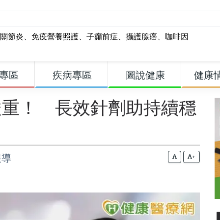
關節炎
、
免疫營養照護
、
子癲前症
、
攝護腺癌
、
咖啡因
專區
疾病專區
圖說健康
健康
嚴重！ 長效針劑助持續穩
報導
+