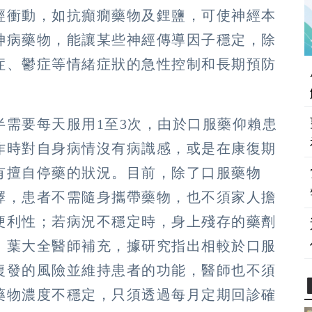
經衝動，如抗癲癇藥物及鋰鹽，可使神經本
神病藥物，能讓某些神經傳導因子穩定，除
症、鬱症等情緒症狀的急性控制和長期預防
半需要每天服用1至3次，由於口服藥仰賴患
作時對自身病情沒有病識感，或是在康復期
有擅自停藥的狀況。目前，除了口服藥物
擇，患者不需隨身攜帶藥物，也不須家人擔
便利性；若病況不穩定時，身上殘存的藥劑
。葉大全醫師補充，據研究指出相較於口服
復發的風險並維持患者的功能，醫師也不須
藥物濃度不穩定，只須透過每月定期回診確