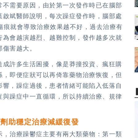
常不需要原因，由於第一次發作時已在腦部
葉啟斌醫師說明，每次躁症發作時，腦部處
下傷痕就會導致治療效果越不好，過去治療有
行為會越演越烈、越難控制，發作越多次就
部傷害越大。
造成許多生活困擾，像是莽撞投資、瘋狂購
係，即便症狀可以再倚靠藥物治療恢復，但
影響，躁症過後，患者情緒可能陷入低落自
症與躁症中一直循環，所以持續治療、規律
針劑助穩定治療減緩復發
示，治療躁鬱症主要有兩大類藥物：第一類