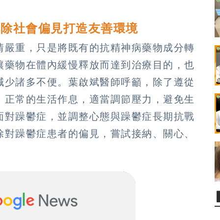
解除社會偏見打造友善環境
情嚴重，只是將既有的抗精神病藥物成分轉
讓藥物在體內緩慢釋放而達到治療目的，也
減少諸多不便。葉啟斌醫師呼籲，除了遵從
、正常的生活作息，適當調節壓力，避免生
面對躁鬱症，並調整心態與躁鬱症長期抗戰
除對躁鬱症患者的偏見，嘗試接納、關心、