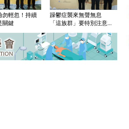
險勿輕忽！持續
躁鬱症襲來無聲無息
是關鍵
「這族群」要特別注意...