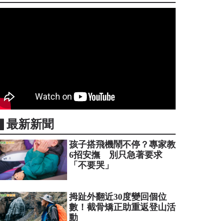
▋最新新聞
孩子搭飛機鬧不停？專家教
6招安撫 別只急著要求
「不要哭」
拇趾外翻近30度變回個位
數！截骨矯正助重返登山活
動