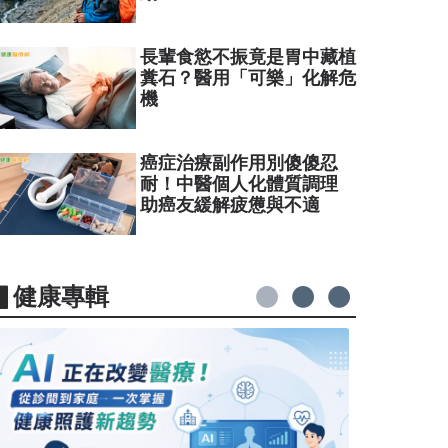
長輩食慾不振竟是胃中藏植
糞石？醫用「可樂」化解危
機
癌症治療副作用別傻傻忍
耐！中醫個人化體質調理
助癌友緩解疲憊與不適
▋健康專輯