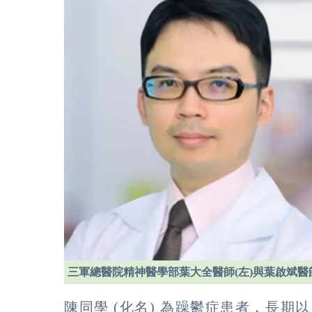
三軍總醫院精神醫學部葉大全醫師(左)與葉啟斌醫師 
陳同學 (化名) 為躁鬱症患者，長