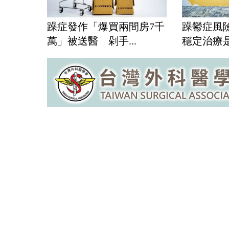
躁症發作「爆買兩間房7千
躁鬱症風
萬」被送醫 剁手...
穩定治療