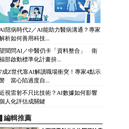
AI陪病時代2／AI能助力醫病溝通？專家
解析如何善用科技...
望聞問AI／中醫仍卡「資料整合」 衛
福部啟動標準化計畫拚...
7成Z世代靠AI解讀職場衝突！專家4點示
警 當心陷過度自...
近視雷射不只比技術？AI數據如何影響
個人化評估成關鍵
▋編輯推薦