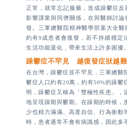
正常，就常忘記服藥，造成躁鬱症反
影響課業與同儕關係，在與醫師討論
發。三軍總醫院精神醫學部葉大全醫
約有9成患者會復發，若不持續穩定
生活功能退化，帶來生活上許多困擾
躁鬱症不罕見 越復發症狀越
在台灣，躁鬱症並不罕見，三軍總醫
鬱症人口約有20萬，約有50%的躁
明，躁鬱症又稱為「雙極性疾患」，
地呈現躁期與鬱期。在躁期的時候，
少也精力滿滿、高度自信、行為衝動
時，患者通常不會有病識感，因此多