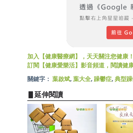
加入【健康醫療網】，天天關注您健康！LINE
訂閱【健康愛樂活】影音頻道，閱讀健
關鍵字：
葉啟斌
,
葉大全
,
躁鬱症
,
典型躁
▋延伸閱讀