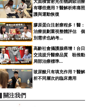
大面積雷射光生物調節治療
有哪些應用？醫解析疼痛照
護與運動恢復
膠原蛋白注射療程多！醫：
治療規劃重視整體評估 個
別需求也納考...
高齡社會攝護腺癌增！台日
交流提升醫療品質 盼推動
局部治療標準...
玻尿酸只有填充作用？醫解
析不同層次的臨床應用
▋關注我們