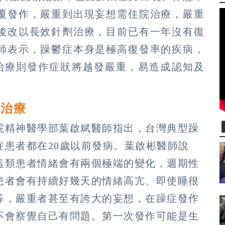
覆發作，嚴重到出現妄想需住院治療，嚴重
後改以長效針劑治療，目前已有一年沒有復
師表示，躁鬱症本身是極高復發率的疾病，
治療則發作症狀將越發嚴重，易造成認知及
。
難治療
院精神醫學部葉啟斌醫師指出，台灣典型躁
鬱症患者都在20歲以前發病。葉啟彬醫師說
這類患者情緒會有兩個極端的變化，週期性
患者會有持續好幾天的情緒高亢、即使睡很
等，嚴重者甚至有誇大的妄想，在躁症發作
不會察覺自己有問題。第一次發作可能是生