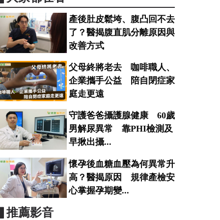
產後肚皮鬆垮、腹凸回不去
了？醫揭腹直肌分離原因與
改善方式
父母終將老去 咖啡職人、
企業攜手公益 陪自閉症家
庭走更遠
守護爸爸攝護腺健康 60歲
男解尿異常 靠PHI檢測及
早揪出攝...
懷孕後血糖血壓為何異常升
高？醫揭原因 規律產檢安
心掌握孕期變...
▋推薦影音