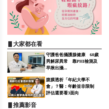
▋大家都在看
守護爸爸攝護腺健康 60歲
男解尿異常 靠PHI檢測及
早揪出攝...
腹膜透析「年紀大學不
會」？醫：年齡並非限制
評估還要看3面向
▋推薦影音