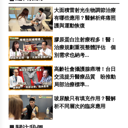
大面積雷射光生物調節治療
有哪些應用？醫解析疼痛照
護與運動恢復
膠原蛋白注射療程多！醫：
治療規劃重視整體評估 個
別需求也納考...
高齡社會攝護腺癌增！台日
交流提升醫療品質 盼推動
局部治療標準...
玻尿酸只有填充作用？醫解
析不同層次的臨床應用