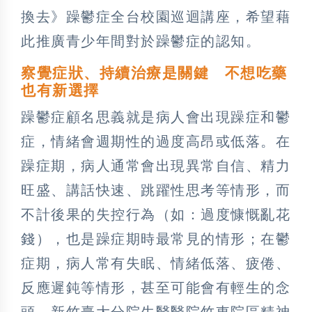
換去》躁鬱症全台校園巡迴講座，希望藉
此推廣青少年間對於躁鬱症的認知。
察覺症狀、持續治療是關鍵 不想吃藥
也有新選擇
躁鬱症顧名思義就是病人會出現躁症和鬱
症，情緒會週期性的過度高昂或低落。在
躁症期，病人通常會出現異常自信、精力
旺盛、講話快速、跳躍性思考等情形，而
不計後果的失控行為（如：過度慷慨亂花
錢），也是躁症期時最常見的情形；在鬱
症期，病人常有失眠、情緒低落、疲倦、
反應遲鈍等情形，甚至可能會有輕生的念
頭，新竹臺大分院生醫醫院竹東院區精神