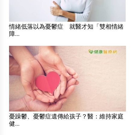
情緒低落以為憂鬱症 就醫才知「雙相情緒
障...
憂躁鬱、憂鬱症遺傳給孩子？醫：維持家庭
健...