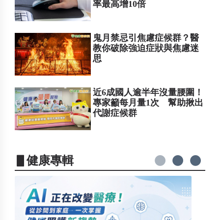
率最高增10倍
鬼月禁忌引焦慮症候群？醫
教你破除強迫症狀與焦慮迷
思
近6成國人逾半年沒量腰圍！
專家籲每月量1次 幫助揪出
代謝症候群
▋健康專輯