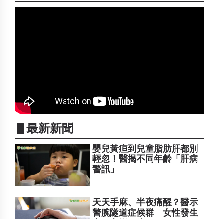
▋最新新聞
嬰兒黃疸到兒童脂肪肝都別
輕忽！醫揭不同年齡「肝病
警訊」
天天手麻、半夜痛醒？醫示
警腕隧道症候群 女性發生