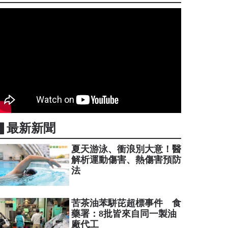
▋最新新聞
夏天游泳、衝浪別大意！醫
解析運動傷害、熱傷害預防
法
苦茶油苯駢芘超標事件 食
藥署：8批皆來自同一製油
廠代工