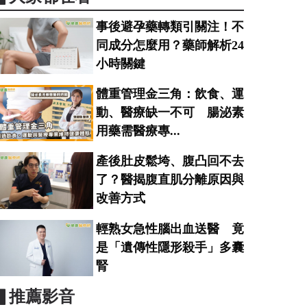
事後避孕藥轉類引關注！不
同成分怎麼用？藥師解析24
小時關鍵
體重管理金三角：飲食、運
動、醫療缺一不可 腸泌素
用藥需醫療專...
產後肚皮鬆垮、腹凸回不去
了？醫揭腹直肌分離原因與
改善方式
輕熟女急性腦出血送醫 竟
是「遺傳性隱形殺手」多囊
腎
▋推薦影音