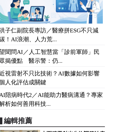
洪子仁副院長專訪／醫療拼ESG不只減
碳！AI浪潮、人力荒...
望聞問AI／人工智慧當「診前軍師」民
眾揭優點 醫示警：仍...
近視雷射不只比技術？AI數據如何影響
個人化評估成關鍵
AI陪病時代2／AI能助力醫病溝通？專家
解析如何善用科技...
▋編輯推薦