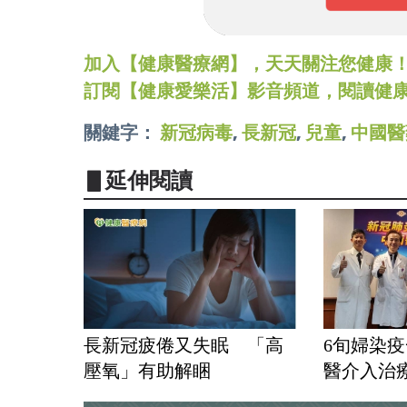
加入【健康醫療網】，天天關注您健康！LINE
訂閱【健康愛樂活】影音頻道，閱讀健
關鍵字：
新冠病毒
,
長新冠
,
兒童
,
中國醫
▋延伸閱讀
長新冠疲倦又失眠 「高
6旬婦染
壓氧」有助解睏
醫介入治療