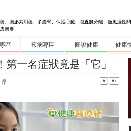
藥
、
腸泌素用藥
、
多囊腎
、
保護心臟
、
腹直肌分離
、
類風濕性關
皮膚癢
專區
疾病專區
圖說健康
健康
！第一名症狀竟是「它」
報導
+