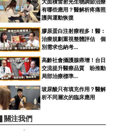
大面積雷射光生物調節治療
有哪些應用？醫解析疼痛照
護與運動恢復
膠原蛋白注射療程多！醫：
治療規劃重視整體評估 個
別需求也納考...
高齡社會攝護腺癌增！台日
交流提升醫療品質 盼推動
局部治療標準...
玻尿酸只有填充作用？醫解
析不同層次的臨床應用
▋關注我們