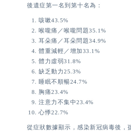
後遺症第一名到第十名為：
咳嗽43.5%
喉嚨痛／喉嚨問題35.1%
耳朵痛／耳朵問題34.9%
體重減輕／增加33.1%
體力虛弱31.8%
缺乏動力25.3%
睡眠不順暢24.7%
胸痛23.4%
注意力不集中23.4%
心悸22.7%
從症狀數據顯示，感染新冠病毒後，