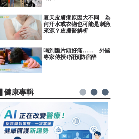
夏天皮膚癢原因大不同 為
何汗水或衣物也可能是刺激
來源？皮膚醫解析
喝到斷片頭好痛…… 外國
專家傳授4招預防宿醉
▋健康專輯