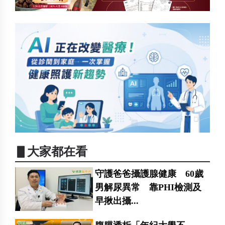
▋大家都在看
守護爸爸攝護腺健康 60歲
男解尿異常 靠PHI檢測及
早揪出攝...