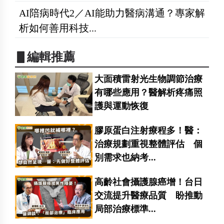
AI陪病時代2／AI能助力醫病溝通？專家解
析如何善用科技...
▋編輯推薦
大面積雷射光生物調節治療
有哪些應用？醫解析疼痛照
護與運動恢復
膠原蛋白注射療程多！醫：
治療規劃重視整體評估 個
別需求也納考...
高齡社會攝護腺癌增！台日
交流提升醫療品質 盼推動
局部治療標準...