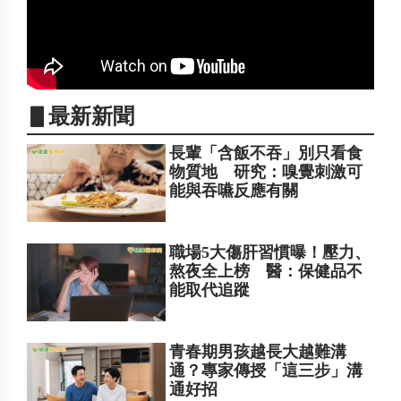
▋最新新聞
長輩「含飯不吞」別只看食
物質地 研究：嗅覺刺激可
能與吞嚥反應有關
職場5大傷肝習慣曝！壓力、
熬夜全上榜 醫：保健品不
能取代追蹤
青春期男孩越長大越難溝
通？專家傳授「這三步」溝
通好招