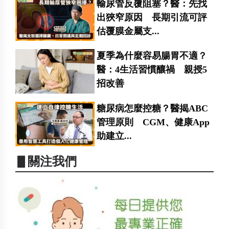
輸尿管反覆阻塞？醫：先找
出狹窄原因 長期引流可評
估覆膜金屬支...
夏季為什麼容易腸胃不適？
醫：4生活習慣釀禍 親授5
招改善
糖尿病怎麼控糖？醫揭ABC
管理原則 CGM、健康App
助建立...
▋關注我們