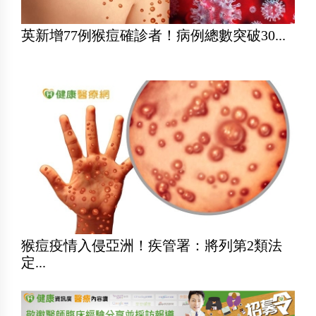
英新增77例猴痘確診者！病例總數突破30...
猴痘疫情入侵亞洲！疾管署：將列第2類法
定...