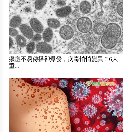
猴痘不易傳播卻爆發，病毒悄悄變異？6大
重...