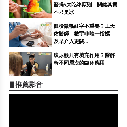
醫揭5大吃冰原則 關鍵其實
不只是冰
健檢微幅紅字不重要？王天
佑醫師：數字非唯一指標
及早介入更關...
玻尿酸只有填充作用？醫解
析不同層次的臨床應用
▋推薦影音