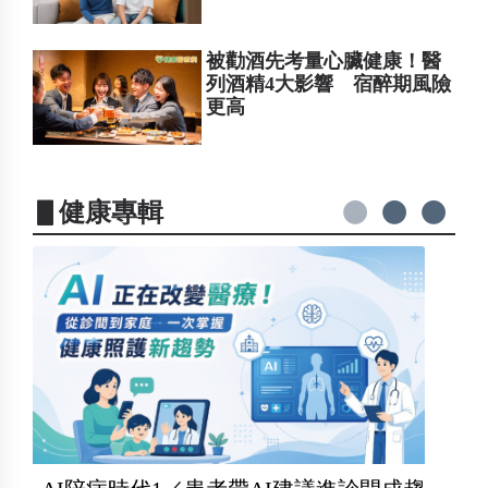
被勸酒先考量心臟健康！醫
列酒精4大影響 宿醉期風險
更高
▋健康專輯