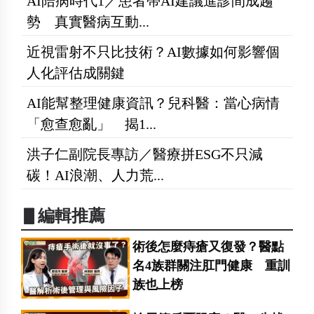
AI陪病時代1／患者帶AI建議進診間成趨
勢 真實醫病互動...
近視雷射不只比技術？AI數據如何影響個
人化評估成關鍵
AI能幫整理健康資訊？兒科醫：當心病情
「愈查愈亂」 揭1...
洪子仁副院長專訪／醫療拼ESG不只減
碳！AI浪潮、人力荒...
▋編輯推薦
術後怎麼痔瘡又復發？醫點
名4族群關注肛門健康 重訓
族也上榜