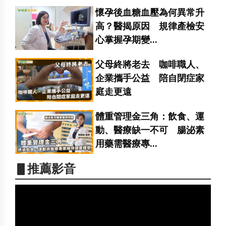
懷孕後血糖血壓為何異常升
高？醫揭原因 規律產檢安
心掌握孕期變...
父母終將老去 咖啡職人、
企業攜手公益 陪自閉症家
庭走更遠
體重管理金三角：飲食、運
動、醫療缺一不可 腸泌素
用藥需醫療專...
▋推薦影音