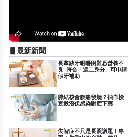
▋最新新聞
長輩缺牙咀嚼困難恐營養不
良 符合「這二身分」可申請
假牙補助
肺結核會腹痛發燒？抽血檢
查揪潛伏感染對症下藥
失智症不只是長照議題！專