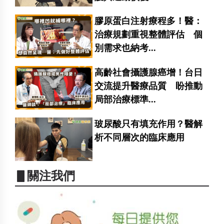
膠原蛋白注射療程多！醫：
治療規劃重視整體評估 個
別需求也納考...
高齡社會攝護腺癌增！台日
交流提升醫療品質 盼推動
局部治療標準...
玻尿酸只有填充作用？醫解
析不同層次的臨床應用
▋關注我們