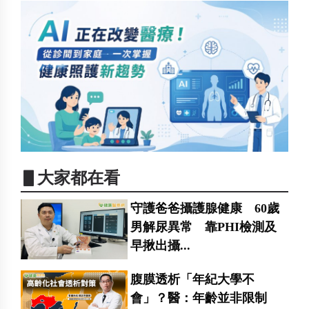
▋大家都在看
守護爸爸攝護腺健康 60歲
男解尿異常 靠PHI檢測及
早揪出攝...
腹膜透析「年紀大學不
會」？醫：年齡並非限制