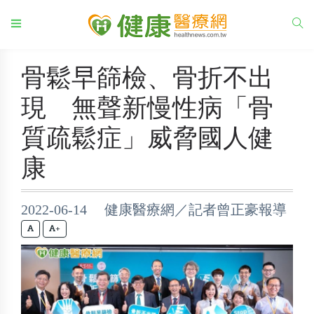
骨鬆早篩檢、骨折不出
現 無聲新慢性病「骨
質疏鬆症」威脅國人健
康
2022-06-14 健康醫療網／記者曾正豪報導
+