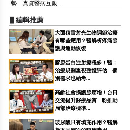
勢 真實醫病互動...
▋編輯推薦
大面積雷射光生物調節治療
有哪些應用？醫解析疼痛照
護與運動恢復
膠原蛋白注射療程多！醫：
治療規劃重視整體評估 個
別需求也納考...
高齡社會攝護腺癌增！台日
交流提升醫療品質 盼推動
局部治療標準...
玻尿酸只有填充作用？醫解