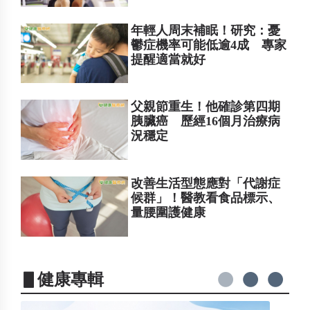
年輕人周末補眠！研究：憂
鬱症機率可能低逾4成 專家
提醒適當就好
父親節重生！他確診第四期
胰臟癌 歷經16個月治療病
況穩定
改善生活型態應對「代謝症
候群」！醫教看食品標示、
量腰圍護健康
▋健康專輯