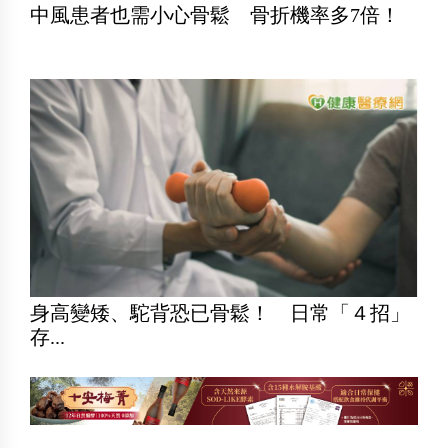
中風患者也需小心骨鬆 骨折機率多7倍！
身高變矮、駝背恐已骨鬆！ 日常「４招」
存...