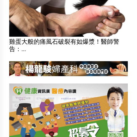
雞蛋大般的痛風石破裂有如爆漿！醫師警
告：...