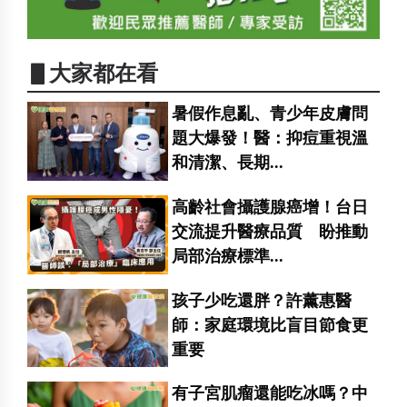
▋大家都在看
暑假作息亂、青少年皮膚問
題大爆發！醫：抑痘重視溫
和清潔、長期...
高齡社會攝護腺癌增！台日
交流提升醫療品質 盼推動
局部治療標準...
孩子少吃還胖？許薰惠醫
師：家庭環境比盲目節食更
重要
有子宮肌瘤還能吃冰嗎？中