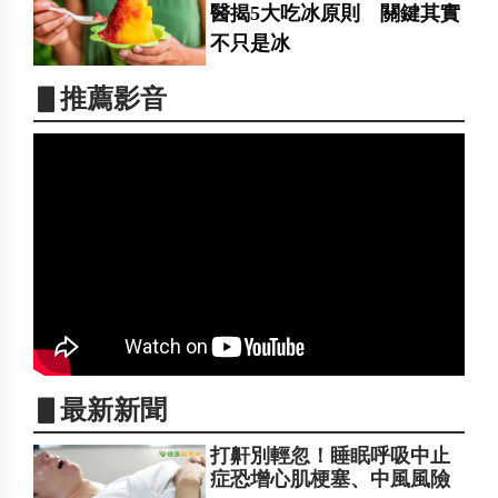
醫揭5大吃冰原則 關鍵其實
不只是冰
▋推薦影音
▋最新新聞
打鼾別輕忽！睡眠呼吸中止
症恐增心肌梗塞、中風風險