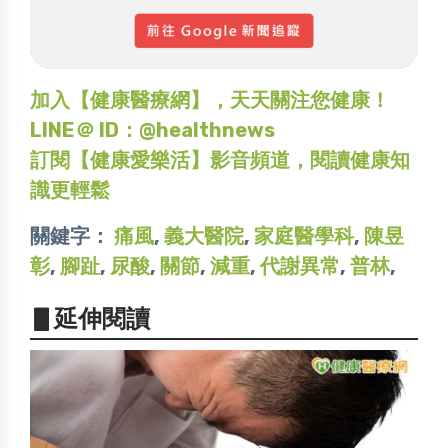
加入【健康醫療網】，天天關注您健康！
LINE＠ ID：@healthnews
訂閱【健康愛樂活】影音頻道，閱讀健康知
識更輕鬆
關鍵字：
痛風
,
義大醫院
,
家庭醫學科
,
陳昱
彰
,
腳趾
,
尿酸
,
關節
,
減重
,
代謝異常
,
普林
,
▋延伸閱讀