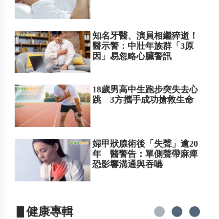
知名牙醫、演員相繼猝逝！
醫示警：中壯年族群「3原
因」易忽略心臟警訊
18歲男高中生跑步突失去心
跳 3方攜手成功搶救生命
婦甲狀腺術後「失聲」逾20
年 醫警告：單側聲帶麻痺
恐影響溝通與吞嚥
▋健康專輯