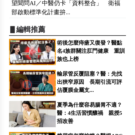
望聞問AI／中醫仍卡「資料整合」 衛福
部啟動標準化計畫拚...
▋編輯推薦
術後怎麼痔瘡又復發？醫點
名4族群關注肛門健康 重訓
族也上榜
輸尿管反覆阻塞？醫：先找
出狹窄原因 長期引流可評
估覆膜金屬支...
夏季為什麼容易腸胃不適？
醫：4生活習慣釀禍 親授5
招改善