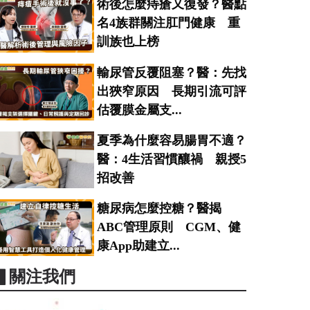
術後怎麼痔瘡又復發？醫點
名4族群關注肛門健康 重
訓族也上榜
輸尿管反覆阻塞？醫：先找
出狹窄原因 長期引流可評
估覆膜金屬支...
夏季為什麼容易腸胃不適？
醫：4生活習慣釀禍 親授5
招改善
糖尿病怎麼控糖？醫揭
ABC管理原則 CGM、健
康App助建立...
▋關注我們