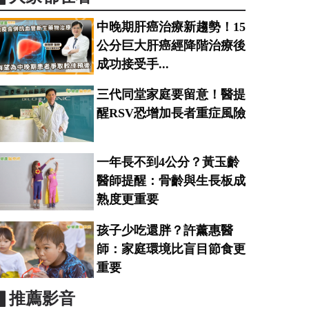
中晚期肝癌治療新趨勢！15
公分巨大肝癌經降階治療後
成功接受手...
三代同堂家庭要留意！醫提
醒RSV恐增加長者重症風險
一年長不到4公分？黃玉齡
醫師提醒：骨齡與生長板成
熟度更重要
孩子少吃還胖？許薰惠醫
師：家庭環境比盲目節食更
重要
▋推薦影音