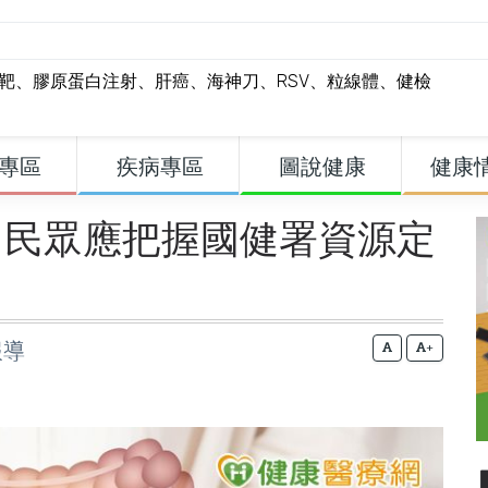
標靶
、
膠原蛋白注射
、
肝癌
、
海神刀
、
RSV
、
粒線體
、
健檢
專區
疾病專區
圖說健康
健康
 民眾應把握國健署資源定
報導
+