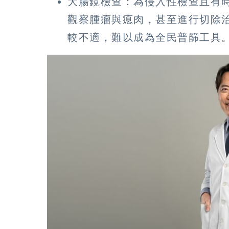
大腸鏡檢查：為侵入性檢查且有
觀察腫瘤與瘜肉，甚至進行切除
較不適，難以成為全民普篩工具