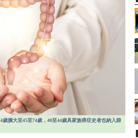
74歲擴大至45至74歲，40至44歲具家族癌症史者也納入篩