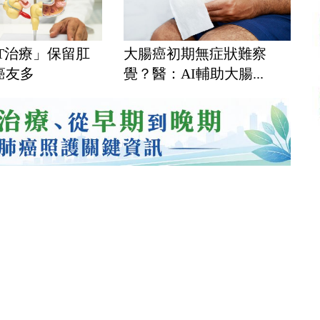
T治療」保留肛
大腸癌初期無症狀難察
癌友多
覺？醫：AI輔助大腸...