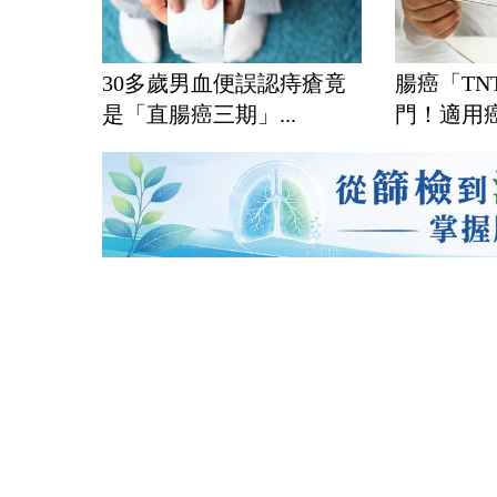
30多歲男血便誤認痔瘡竟
腸癌「TN
是「直腸癌三期」...
門！適用