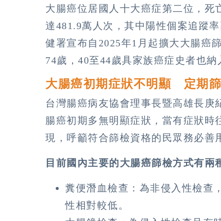
大腸癌位居國人十大癌症第二位，死亡
達481.9萬人次，其中陽性個案追蹤
健署宣布自2025年1月起擴大大腸癌
74歲，40至44歲具家族癌症史者也
大腸癌初期症狀不明顯 定期
台灣腸癌病友協會理事長暨高雄長庚
腸癌初期多無明顯症狀，當有症狀時
現，呼籲符合篩檢資格的民眾務必善
目前國內主要的大腸癌篩檢方式有兩
糞便潛血檢查：為非侵入性檢查
性相對較低。