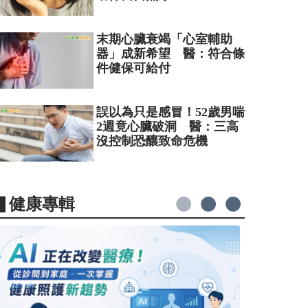
末期心臟衰竭「心室輔助
器」成新希望 醫：符合條
件健保可給付
誤以為只是感冒！52歲男喘
2週竟心臟破洞 醫：三高
沒控制恐釀致命危機
▋健康專輯