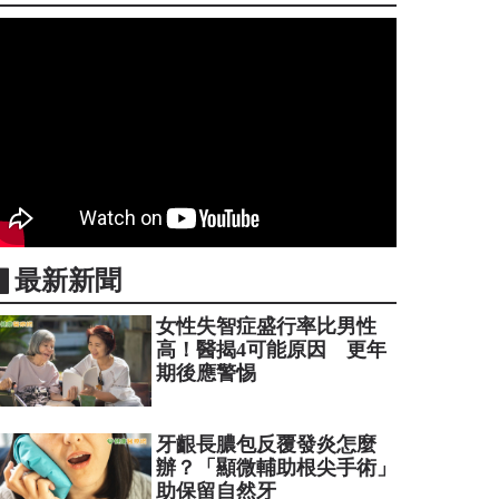
▋最新新聞
女性失智症盛行率比男性
高！醫揭4可能原因 更年
期後應警惕
牙齦長膿包反覆發炎怎麼
辦？「顯微輔助根尖手術」
助保留自然牙