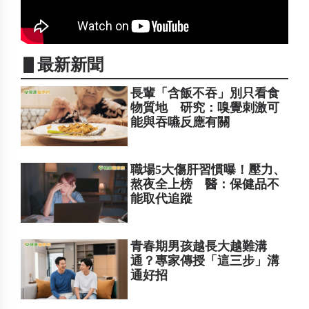
▋最新新聞
長輩「含飯不吞」別只看食
物質地 研究：嗅覺刺激可
能與吞嚥反應有關
職場5大傷肝習慣曝！壓力、
熬夜全上榜 醫：保健品不
能取代追蹤
青春期男孩越長大越難溝
通？專家傳授「這三步」溝
通好招