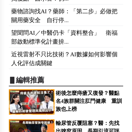
藥物諮詢找AI？藥師：「第二步」必做把
關用藥安全 自行停...
望聞問AI／中醫仍卡「資料整合」 衛福
部啟動標準化計畫拚...
近視雷射不只比技術？AI數據如何影響個
人化評估成關鍵
▋編輯推薦
術後怎麼痔瘡又復發？醫點
名4族群關注肛門健康 重訓
族也上榜
輸尿管反覆阻塞？醫：先找
出狹窄原因 長期引流可評