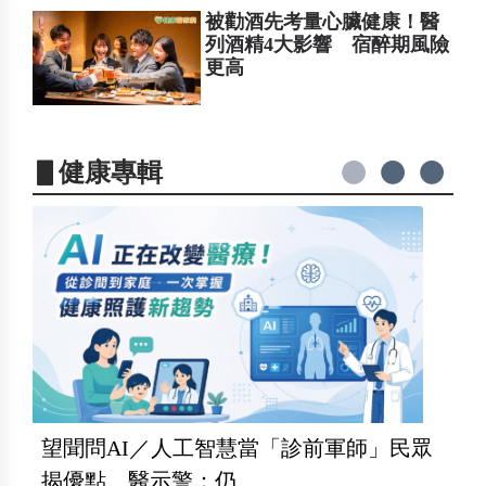
被勸酒先考量心臟健康！醫
列酒精4大影響 宿醉期風險
更高
▋健康專輯
望聞問AI／人工智慧當「診前軍師」民眾
揭優點 醫示警：仍...