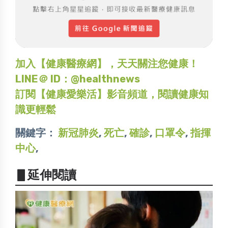
加入【健康醫療網】，天天關注您健康！
LINE＠ ID：@healthnews
訂閱【健康愛樂活】影音頻道，閱讀健康知
識更輕鬆
關鍵字：
新冠肺炎
,
死亡
,
確診
,
口罩令
,
指揮
中心
,
▋延伸閱讀