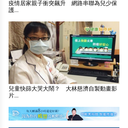
疫情居家親子衝突飆升 網路串聯為兒少保
護...
兒童快篩大哭大鬧？ 大林慈濟自製動畫影
片...