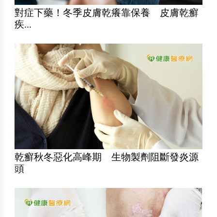
對症下藥！冬季皮膚乾癢靠保養 皮膚乾癬
疾...
乾癬秋冬惡化高峰期 生物製劑阻斷發炎源
頭