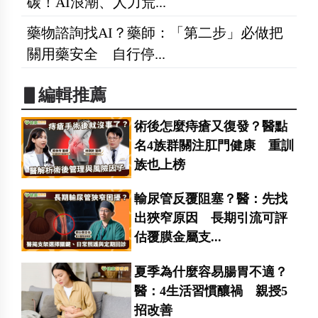
碳！AI浪潮、人力荒...
藥物諮詢找AI？藥師：「第二步」必做把
關用藥安全 自行停...
▋編輯推薦
術後怎麼痔瘡又復發？醫點
名4族群關注肛門健康 重訓
族也上榜
輸尿管反覆阻塞？醫：先找
出狹窄原因 長期引流可評
估覆膜金屬支...
夏季為什麼容易腸胃不適？
醫：4生活習慣釀禍 親授5
招改善