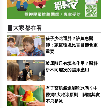
▋大家都在看
孩子少吃還胖？許薰惠醫
師：家庭環境比盲目節食更
重要
玻尿酸只有填充作用？醫解
析不同層次的臨床應用
有子宮肌瘤還能吃冰嗎？中
醫揭5大吃冰原則 關鍵其實
不只是冰