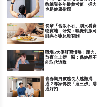
教練曝各年齡參考值 握力
也是健康指標
長輩「含飯不吞」別只看食
物質地 研究：嗅覺刺激可
能與吞嚥反應有關
職場5大傷肝習慣曝！壓力、
熬夜全上榜 醫：保健品不
能取代追蹤
青春期男孩越長大越難溝
通？專家傳授「這三步」溝
通好招