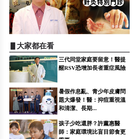
▋大家都在看
三代同堂家庭要留意！醫提
醒RSV恐增加長者重症風險
暑假作息亂、青少年皮膚問
題大爆發！醫：抑痘重視溫
和清潔、長期...
孩子少吃還胖？許薰惠醫
師：家庭環境比盲目節食更