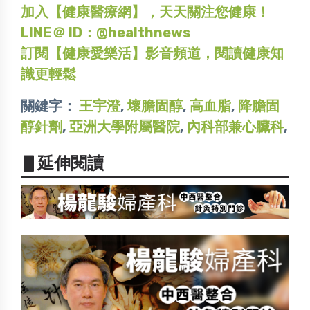
加入【健康醫療網】，天天關注您健康！
LINE＠ ID：@healthnews
訂閱【健康愛樂活】影音頻道，閱讀健康知
識更輕鬆
關鍵字：
王宇澄
,
壞膽固醇
,
高血脂
,
降膽固
醇針劑
,
亞洲大學附屬醫院
,
內科部兼心臟科
,
▋延伸閱讀