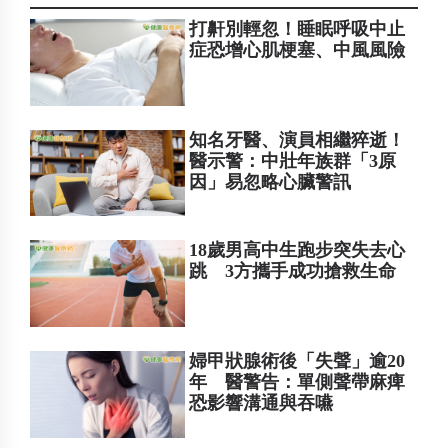
打鼾別輕忽！睡眠呼吸中止
症恐增心肌梗塞、中風風險
知名牙醫、演員相繼猝逝！
醫示警：中壯年族群「3原
因」易忽略心臟警訊
18歲男高中生跑步突失去心
跳 3方攜手成功搶救生命
婦甲狀腺術後「失聲」逾20
年 醫警告：單側聲帶麻痺
恐影響溝通與吞嚥