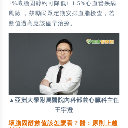
1%壞膽固醇約可降低1-1.5%心血管疾病
風險 ，鼓勵民眾定期安排血脂檢查，若
數值過高應該儘早治療。
▲亞洲大學附屬醫院內科部兼心臟科主任
王宇澄
壞膽固醇數值該怎麼看？醫：原則上越