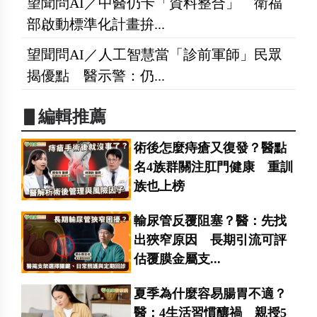
望聞問AI／中醫仍卡「資料整合」 衛福
部啟動標準化計畫拚...
望聞問AI／人工智慧當「診前軍師」民眾
揭優點 醫示警：仍...
▋編輯推薦
術後怎麼痔瘡又復發？醫點
名4族群關注肛門健康 重訓
族也上榜
輸尿管反覆阻塞？醫：先找
出狹窄原因 長期引流可評
估覆膜金屬支...
夏季為什麼容易腸胃不適？
醫：4生活習慣釀禍 親授5