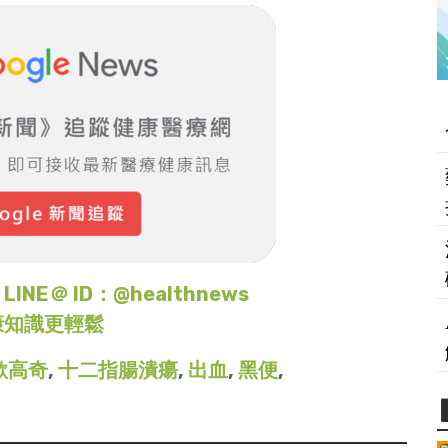
＠ ID：@healthnews
康知識更輕鬆
歐高奇
,
十二指腸潰瘍
,
出血
,
黑便
,