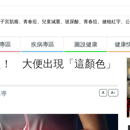
子宮肌瘤
、
青春痘
、
兒童減重
、
玻尿酸
、
青春痘
、
健檢紅字
、
公
專區
疾病專區
圖說健康
健康
題！ 大便出現「這顏色」
報導
+