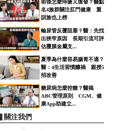
術後怎麼痔瘡又復發？醫點
名4族群關注肛門健康 重
訓族也上榜
輸尿管反覆阻塞？醫：先找
出狹窄原因 長期引流可評
估覆膜金屬支...
夏季為什麼容易腸胃不適？
醫：4生活習慣釀禍 親授5
招改善
糖尿病怎麼控糖？醫揭
ABC管理原則 CGM、健
康App助建立...
▋關注我們