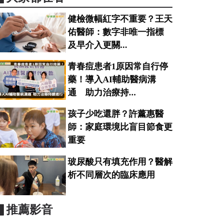
健檢微幅紅字不重要？王天
佑醫師：數字非唯一指標
及早介入更關...
青春痘患者1原因常自行停
藥！導入AI輔助醫病溝
通 助力治療持...
孩子少吃還胖？許薰惠醫
師：家庭環境比盲目節食更
重要
玻尿酸只有填充作用？醫解
析不同層次的臨床應用
▋推薦影音