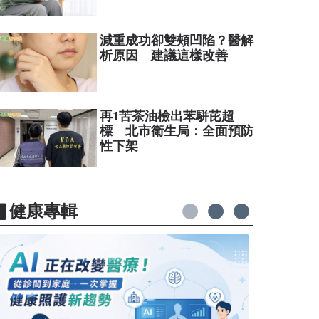
減重成功卻雙頰凹陷？醫解
析原因 建議這樣改善
再1苦茶油檢出苯駢芘超
標 北市衛生局：全面預防
性下架
▋健康專輯