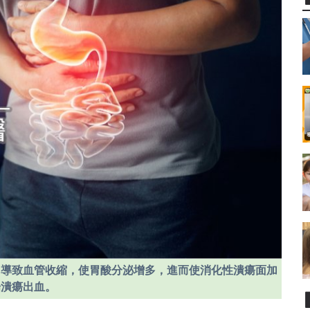
，導致血管收縮，使胃酸分泌增多，進而使消化性潰瘍面加
腸潰瘍出血。