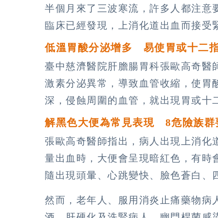
半個月來了三波寒流，許多人都注意
臨床已經發現，上消化道出血而接受
低溫胃酸分泌增多 易使胃或十二
臺中慈濟醫院肝膽腸胃科張歐高奇醫
激素分泌異常，導致血管收縮，使胃
深，侵蝕周圍的血管，就出現胃或十
解黑色大便為常見表現 8危險族群
張歐高奇醫師指出，病人出現上消化
量出血時，大便會呈現暗紅色，有時
隨出現頭暈、心跳變快、臉色蒼白、
然而，老年人、服用消炎止痛藥物病
酒、肝硬化及洗腎病人、幽門桿菌感