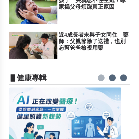
孩子一哭就忍不住生氣？專
家揭父母煩躁真正原因
近4成長者未與子女同住 藥
師：父親節除了送禮，也別
忘幫爸爸檢視用藥
▋健康專輯