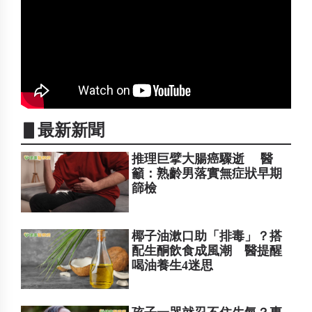
▋最新新聞
推理巨擘大腸癌驟逝 醫
籲：熟齡男落實無症狀早期
篩檢
椰子油漱口助「排毒」？搭
配生酮飲食成風潮 醫提醒
喝油養生4迷思