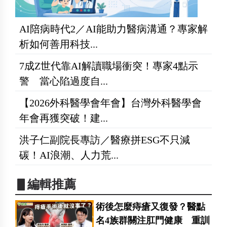
AI陪病時代2／AI能助力醫病溝通？專家解
析如何善用科技...
7成Z世代靠AI解讀職場衝突！專家4點示
警 當心陷過度自...
【2026外科醫學會年會】台灣外科醫學會
年會再獲突破！建...
洪子仁副院長專訪／醫療拼ESG不只減
碳！AI浪潮、人力荒...
▋編輯推薦
術後怎麼痔瘡又復發？醫點
名4族群關注肛門健康 重訓