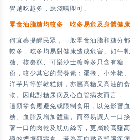
覺越吃越多，應淺嚐即可。
零食油脂糖均較多 吃多易危及身體健康
何宜蓁提醒民眾，一般零食油脂和糖分都
較多，吃多均易對健康造成危害。如牛軋
糖、核棗糕、可樂沙士糖等多只含有糖
份，較少其它的營養素；蛋捲、小米栳、
洋芋片等餅乾糕餅，亦屬高糖又高油的食
物。因此對糖尿病及心血管病友而言，
這類零食應避免或限制食用，以免影響血
糖、血脂及增加體重。而容易讓人一口接
著一口的肉乾及魷魚絲等，更屬於高鹽高
磷的煙燻類零食，若為高血壓及腎臟疾病