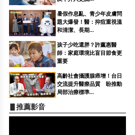
暑假作息亂、青少年皮膚問
題大爆發！醫：抑痘重視溫
和清潔、長期...
孩子少吃還胖？許薰惠醫
師：家庭環境比盲目節食更
重要
高齡社會攝護腺癌增！台日
交流提升醫療品質 盼推動
局部治療標準...
▋推薦影音