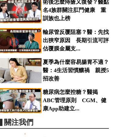
術後怎麼痔瘡又復發？醫點
名4族群關注肛門健康 重
訓族也上榜
輸尿管反覆阻塞？醫：先找
出狹窄原因 長期引流可評
估覆膜金屬支...
夏季為什麼容易腸胃不適？
醫：4生活習慣釀禍 親授5
招改善
糖尿病怎麼控糖？醫揭
ABC管理原則 CGM、健
康App助建立...
▋關注我們