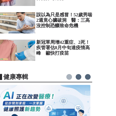
誤以為只是感冒！52歲男喘
2週竟心臟破洞 醫：三高
沒控制恐釀致命危機
新冠單周增42重症、2死！
疾管署估8月中旬達疫情高
峰 籲快打疫苗
▋健康專輯