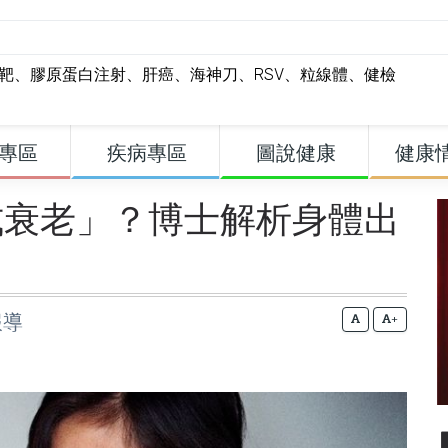
標靶
、
膠原蛋白注射
、
肝癌
、
海神刀
、
RSV
、
粒線體
、
健檢
專區
疾病專區
圖說健康
健康
式衰老」？博士解析身體出
報導
+