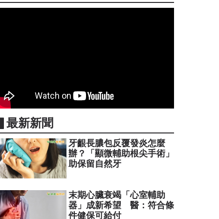
▋最新新聞
牙齦長膿包反覆發炎怎麼
辦？「顯微輔助根尖手術」
助保留自然牙
末期心臟衰竭「心室輔助
器」成新希望 醫：符合條
件健保可給付