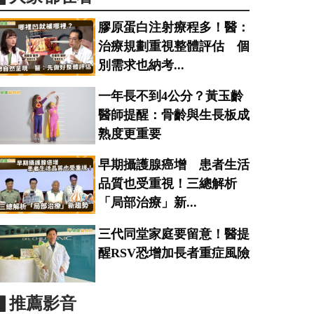
膠原蛋白注射療程多！醫：
治療規劃重視整體評估 個
別需求也納考...
一年長不到4公分？黃玉齡
醫師提醒：骨齡與生長板成
熟度更重要
早期攝護腺癌增 患者生活
品質也受重視！三總解析
「局部治療」新...
三代同堂家庭要留意！醫提
醒RSV恐增加長者重症風險
▋推薦影音