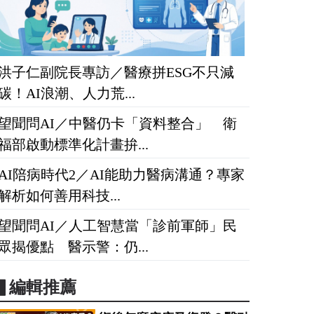
洪子仁副院長專訪／醫療拼ESG不只減
碳！AI浪潮、人力荒...
望聞問AI／中醫仍卡「資料整合」 衛
福部啟動標準化計畫拚...
AI陪病時代2／AI能助力醫病溝通？專家
解析如何善用科技...
望聞問AI／人工智慧當「診前軍師」民
眾揭優點 醫示警：仍...
▋編輯推薦