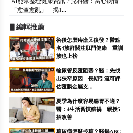
AI能幫整理健康資訊？兒科醫：當心病情
「愈查愈亂」 揭1...
▋編輯推薦
術後怎麼痔瘡又復發？醫點
名4族群關注肛門健康 重訓
族也上榜
輸尿管反覆阻塞？醫：先找
出狹窄原因 長期引流可評
估覆膜金屬支...
夏季為什麼容易腸胃不適？
醫：4生活習慣釀禍 親授5
招改善
糖尿病怎麼控糖？醫揭ABC