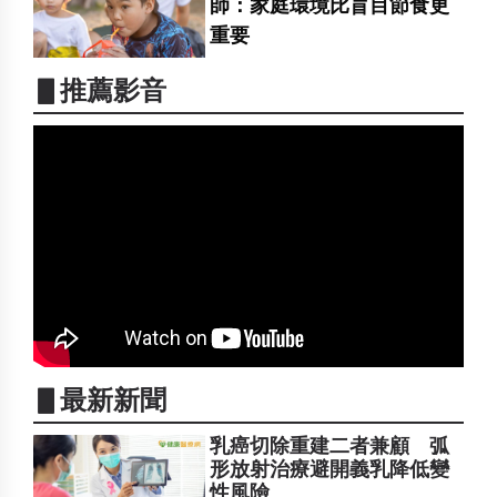
師：家庭環境比盲目節食更
重要
▋推薦影音
▋最新新聞
乳癌切除重建二者兼顧 弧
形放射治療避開義乳降低變
性風險