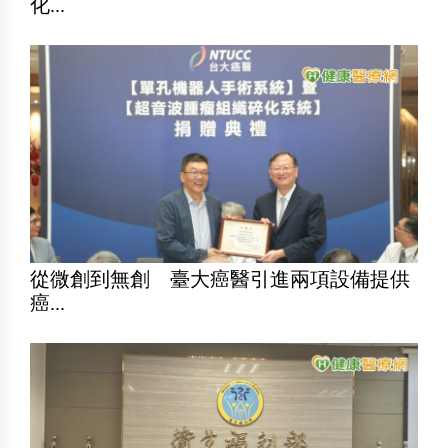
化...
從微創到無創 臺大癌醫引進兩項設備提供
癌...