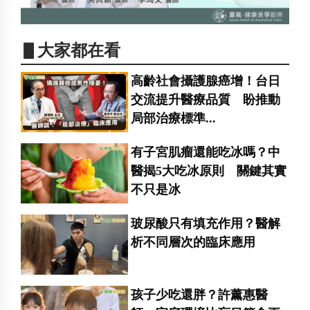
▋大家都在看
高齡社會攝護腺癌增！台日
交流提升醫療品質 盼推動
局部治療標準...
有子宮肌瘤還能吃冰嗎？中
醫揭5大吃冰原則 關鍵其實
不只是冰
玻尿酸只有填充作用？醫解
析不同層次的臨床應用
孩子少吃還胖？許薰惠醫