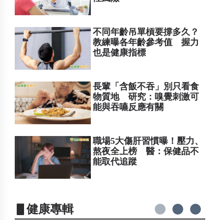
不同年齡吊單槓要撐多久？
教練曝各年齡參考值 握力
也是健康指標
長輩「含飯不吞」別只看食
物質地 研究：嗅覺刺激可
能與吞嚥反應有關
職場5大傷肝習慣曝！壓力、
熬夜全上榜 醫：保健品不
能取代追蹤
▋健康專輯