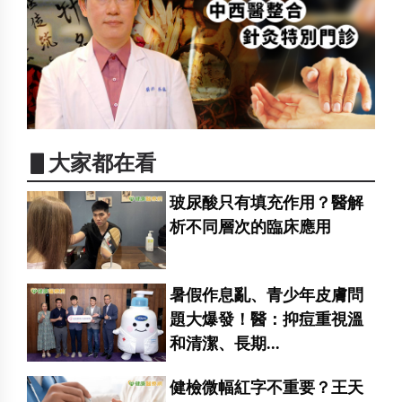
▋大家都在看
玻尿酸只有填充作用？醫解
析不同層次的臨床應用
暑假作息亂、青少年皮膚問
題大爆發！醫：抑痘重視溫
和清潔、長期...
健檢微幅紅字不重要？王天