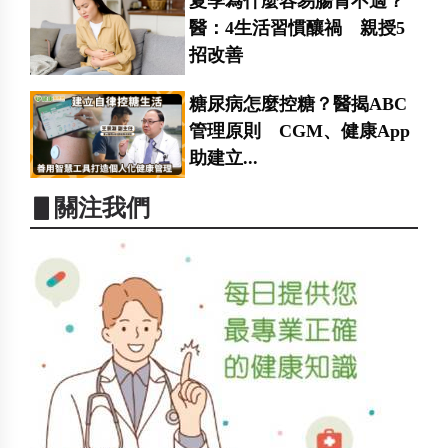
夏季為什麼容易腸胃不適？
醫：4生活習慣釀禍 親授5
招改善
糖尿病怎麼控糖？醫揭ABC
管理原則 CGM、健康App
助建立...
▋關注我們