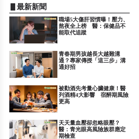
▋最新新聞
職場5大傷肝習慣曝！壓力、
熬夜全上榜 醫：保健品不
能取代追蹤
青春期男孩越長大越難溝
通？專家傳授「這三步」溝
通好招
被勸酒先考量心臟健康！醫
列酒精4大影響 宿醉期風險
更高
天天量血壓卻忽略眼壓？
醫：青光眼高風險族群應定
期檢查