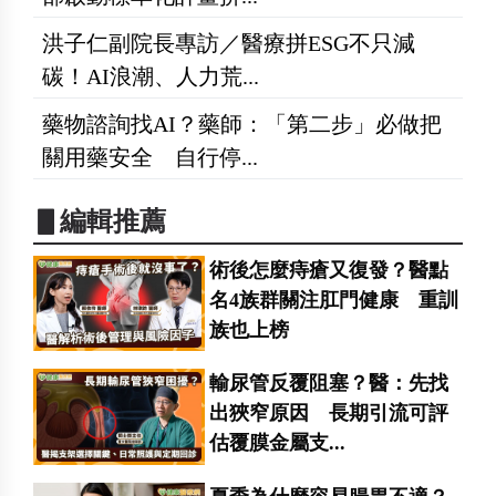
洪子仁副院長專訪／醫療拼ESG不只減
碳！AI浪潮、人力荒...
藥物諮詢找AI？藥師：「第二步」必做把
關用藥安全 自行停...
▋編輯推薦
術後怎麼痔瘡又復發？醫點
名4族群關注肛門健康 重訓
族也上榜
輸尿管反覆阻塞？醫：先找
出狹窄原因 長期引流可評
估覆膜金屬支...