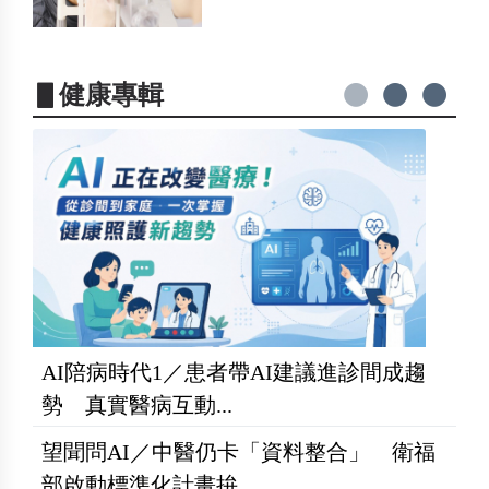
▋健康專輯
AI陪病時代1／患者帶AI建議進診間成趨
勢 真實醫病互動...
望聞問AI／中醫仍卡「資料整合」 衛福
部啟動標準化計畫拚...