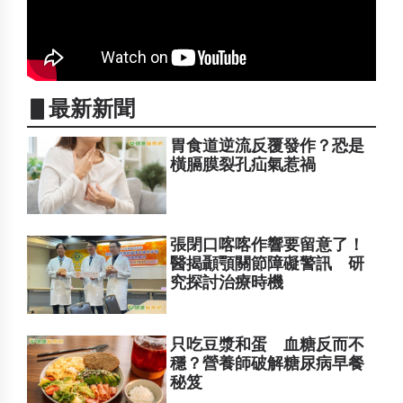
▋最新新聞
胃食道逆流反覆發作？恐是
橫膈膜裂孔疝氣惹禍
張閉口喀喀作響要留意了！
醫揭顳顎關節障礙警訊 研
究探討治療時機
只吃豆漿和蛋 血糖反而不
穩？營養師破解糖尿病早餐
秘笈