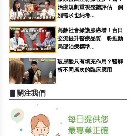
治療規劃重視整體評估 個
別需求也納考...
高齡社會攝護腺癌增！台日
交流提升醫療品質 盼推動
局部治療標準...
玻尿酸只有填充作用？醫解
析不同層次的臨床應用
▋關注我們