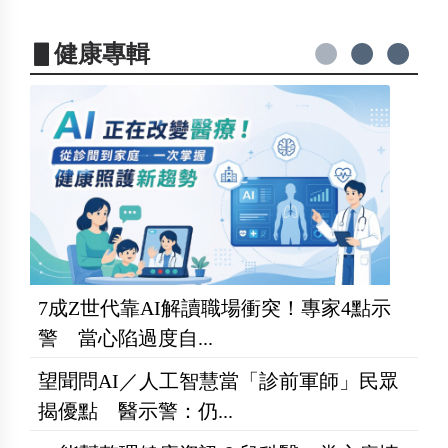
▋健康專輯
7成Z世代靠AI解讀職場衝突！專家4點示
警 當心陷過度自...
望聞問AI／人工智慧當「診前軍師」民眾
揭優點 醫示警：仍...