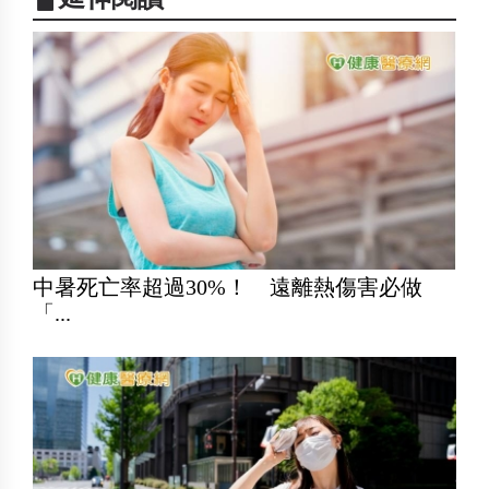
中暑死亡率超過30%！ 遠離熱傷害必做
「...