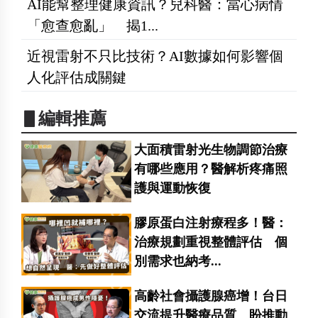
AI能幫整理健康資訊？兒科醫：當心病情
「愈查愈亂」 揭1...
近視雷射不只比技術？AI數據如何影響個
人化評估成關鍵
▋編輯推薦
大面積雷射光生物調節治療
有哪些應用？醫解析疼痛照
護與運動恢復
膠原蛋白注射療程多！醫：
治療規劃重視整體評估 個
別需求也納考...
高齡社會攝護腺癌增！台日
交流提升醫療品質 盼推動