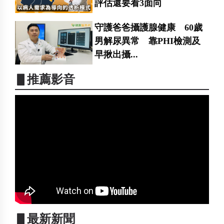
評估還要看3面向
守護爸爸攝護腺健康 60歲
男解尿異常 靠PHI檢測及
早揪出攝...
▋推薦影音
▋最新新聞