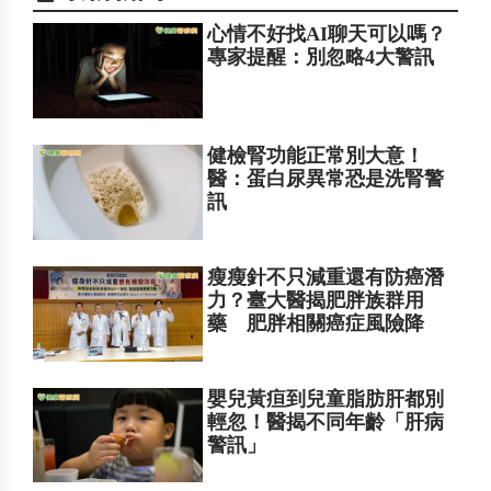
心情不好找AI聊天可以嗎？
專家提醒：別忽略4大警訊
健檢腎功能正常別大意！
醫：蛋白尿異常恐是洗腎警
訊
瘦瘦針不只減重還有防癌潛
力？臺大醫揭肥胖族群用
藥 肥胖相關癌症風險降
嬰兒黃疸到兒童脂肪肝都別
輕忽！醫揭不同年齡「肝病
警訊」