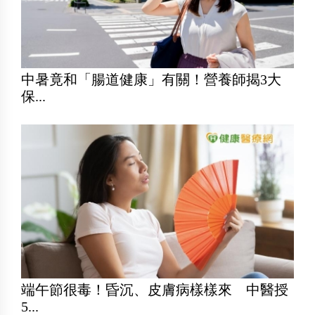
中暑竟和「腸道健康」有關！營養師揭3大
保...
端午節很毒！昏沉、皮膚病樣樣來 中醫授
5...