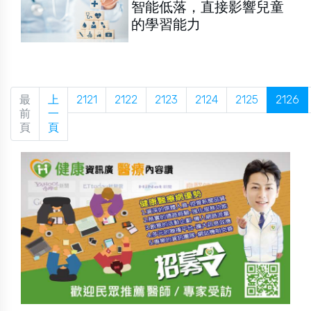
智能低落，直接影響兒童
的學習能力
最
上
2121
2122
2123
2124
2125
2126
前
一
頁
頁