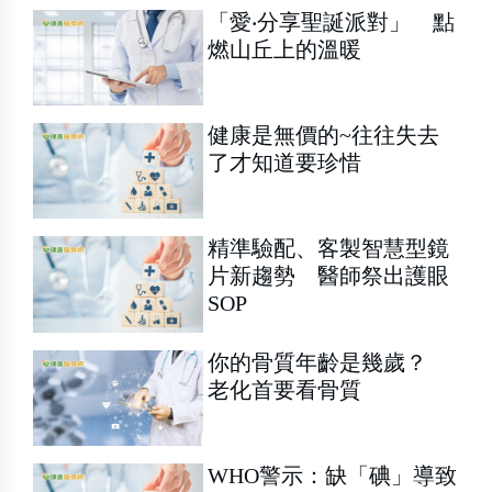
「愛‧分享聖誕派對」 點
燃山丘上的溫暖
健康是無價的~往往失去
了才知道要珍惜
精準驗配、客製智慧型鏡
片新趨勢 醫師祭出護眼
SOP
你的骨質年齡是幾歲？
老化首要看骨質
WHO警示：缺「碘」導致