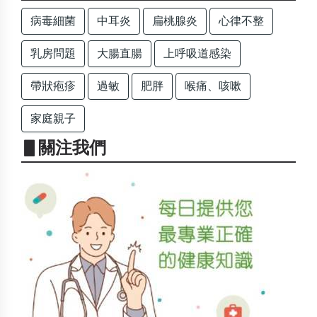
病毒細菌
中耳炎
扁桃腺炎
心律不整
乳房問題
大腸直腸
上呼吸道感染
帶狀疱疹
過敏
肥胖
喉痛、咳嗽
家庭親子
▋關注我們