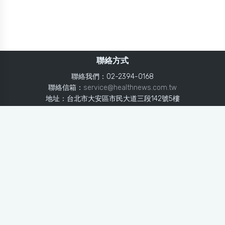
聯絡方式
聯絡我們：02-2394-0168
聯絡信箱：
service@healthnews.com.tw
地址：台北市大安區市民大道三段142號5樓
Line：
@healthnews
使用條款
隱私聲明
免責聲明
媒體投稿
健康醫療網
健康醫療網每日提供專業、即時、正確的健康知識、醫學新
知、用藥安全、醫療照護、專家臨床經驗，關懷婦幼、上
班、銀髮、年輕各大族群的生理、心理健康狀況，尤其對重