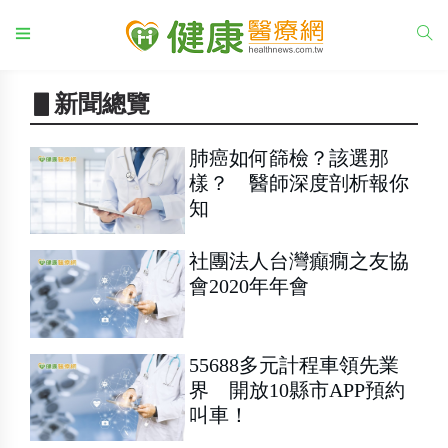
▋新聞總覽
肺癌如何篩檢？該選那
樣？ 醫師深度剖析報你
知
社團法人台灣癲癇之友協
會2020年年會
55688多元計程車領先業
界 開放10縣市APP預約
叫車！