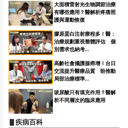
大面積雷射光生物調節治療
有哪些應用？醫解析疼痛照
護與運動恢復
膠原蛋白注射療程多！醫：
治療規劃重視整體評估 個
別需求也納考...
高齡社會攝護腺癌增！台日
交流提升醫療品質 盼推動
局部治療標準...
玻尿酸只有填充作用？醫解
析不同層次的臨床應用
▋疾病百科