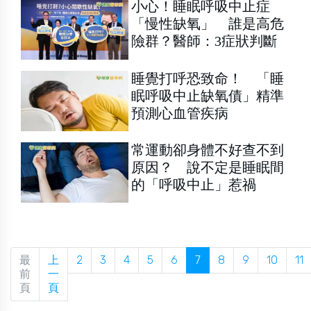
小心！睡眠呼吸中止症
「慢性缺氧」 誰是高危
險群？醫師：3症狀判斷
睡覺打呼恐致命！ 「睡
眠呼吸中止缺氧債」精準
預測心血管疾病
常運動卻身體不好查不到
原因？ 說不定是睡眠間
的「呼吸中止」惹禍
最
上
2
3
4
5
6
7
8
9
10
11
前
一
頁
頁