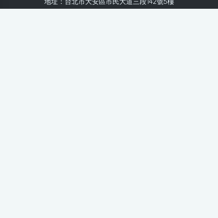
地址：台北市大安區市民大道三段142號5樓
Line：
@healthnews
使用條款
隱私聲明
免責聲明
媒體投稿
健康醫療網
健康醫療網每日提供專業、即時、正確的健康知識、醫學新
知、用藥安全、醫療照護、專家臨床經驗，關懷婦幼、上
班、銀髮、年輕各大族群的生理、心理健康狀況，尤其對重
大疾病（糖尿病、高血壓、心臟病、各種癌症、慢性疾病
等）、養生保健、營養攝取、體重管理、減肥美容等，邀訪
各類專家做正確、客觀的剖析與分享，是民眾獲取健康照護
的最佳資訊平台。