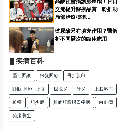
高齡社會攝護腺癌增！台日
交流提升醫療品質 盼推動
局部治療標準...
玻尿酸只有填充作用？醫解
析不同層次的臨床應用
▋疾病百科
靈性照護
銀髮照顧
骨折脫臼
睡眠呼吸中止症
腮腺炎
牙炎
上肢疼痛
乾癬
肌少症
其他肝膽腸胃疾病
白血病
藥膳養生