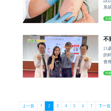
誤
系
乾
不
2
的
會疼
乾
上一頁
1
2
3
4
5
6
7
下一頁