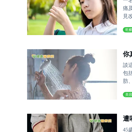
一
痛
見
乾
你
談
包
肪
美
遭
4