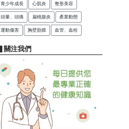
青少年成長
心肌炎
整形美容
頭暈、頭痛
扁桃腺炎
產業動態
運動傷害
胸壁肋膜
血管、血栓
▋關注我們