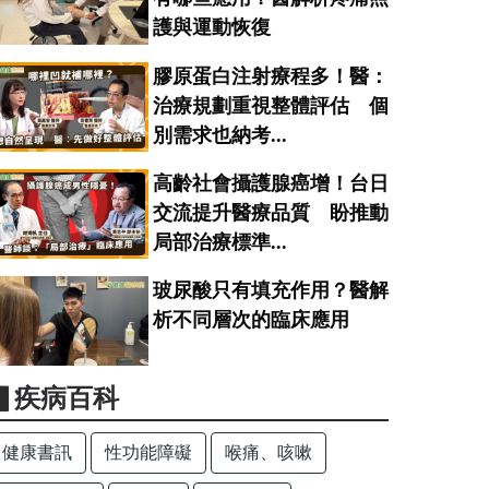
護與運動恢復
膠原蛋白注射療程多！醫：
治療規劃重視整體評估 個
別需求也納考...
高齡社會攝護腺癌增！台日
交流提升醫療品質 盼推動
局部治療標準...
玻尿酸只有填充作用？醫解
析不同層次的臨床應用
▋疾病百科
健康書訊
性功能障礙
喉痛、咳嗽