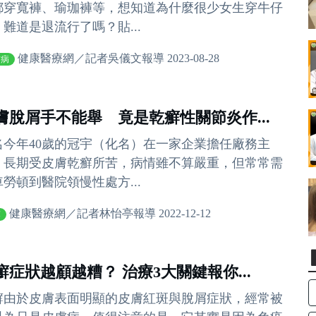
都穿寬褲、瑜珈褲等，想知道為什麼很少女生穿牛仔
，難道是退流行了嗎？貼...
健康醫療網／記者吳儀文報導 2023-08-28
膚病
膚脫屑手不能舉 竟是乾癬性關節炎作...
名今年40歲的冠宇（化名）在一家企業擔任廠務主
，長期受皮膚乾癬所苦，病情雖不算嚴重，但常常需
車勞頓到醫院領慢性處方...
健康醫療網／記者林怡亭報導 2022-12-12
癬
癬症狀越顧越糟？ 治療3大關鍵報你...
癬由於皮膚表面明顯的皮膚紅斑與脫屑症狀，經常被