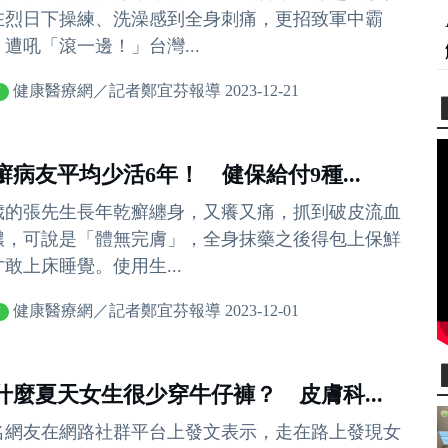
在烈日下操練、洗澡感到全身刺痛，更招致軍中霸
，遭吼「滾一邊！」台灣...
健康醫療網／記者鄭宜芬報導 2023-12-21
癬
癬病友平均少活6年！ 健保給付9種...
2歲的張先生長年乾癬纏身，又癢又痛，抓到破皮流血
膿，可說是「體無完膚」，全身抹藥之後得包上保鮮
敢上床睡覺。使用生...
健康醫療網／記者鄭宜芬報導 2023-12-01
癬
什麼夏天女生很少穿牛仔褲？ 皮膚科...
名網友在網路社群平台上發文表示，走在路上發現女