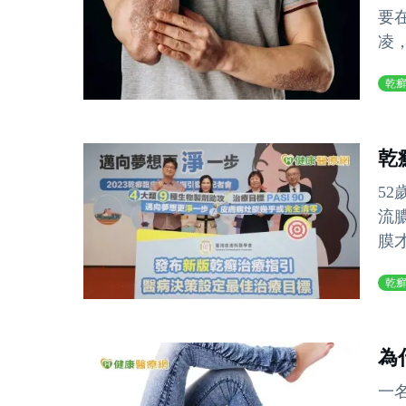
要
凌
乾
乾
5
流
膜才
乾
為
一