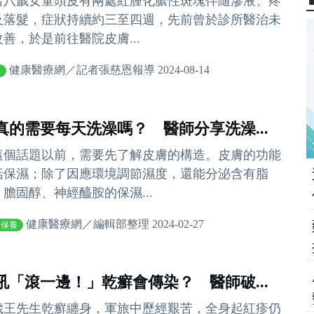
名八歲女童頭皮有兩處紅腫化膿性斑塊伴隨滲液、疼
及落髮，症狀持續約三至四週，先前曾於診所醫治未
改善，於是前往醫院皮膚...
健康醫療網／記者張慈恩報導 2024-08-14
癬
真的需要每天洗澡嗎？ 醫師分享洗澡...
這個話題以前，需要先了解皮膚的構造。皮膚的功能
括保濕；除了因應環境調節濕度，還能分泌含有脂
、膽固醇、神經醯胺的保濕...
健康醫療網／編輯部整理 2024-02-27
容保養
吼「滾一邊！」乾癬會傳染？ 醫師破...
5歲王先生乾癬纏身，軍旅中歷經艱苦，全身起紅疹仍