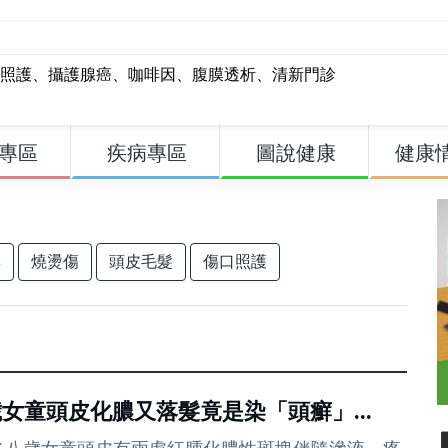
照護
、
攝護腺癌
、
咖啡因
、
腹膜透析
、
清新門診
專區
疾病專區
圖說健康
健康
臭
燒燙傷
頭皮毛髮
傷口照護
歲女童頭皮化膿又落髮竟是染「頭癬」...