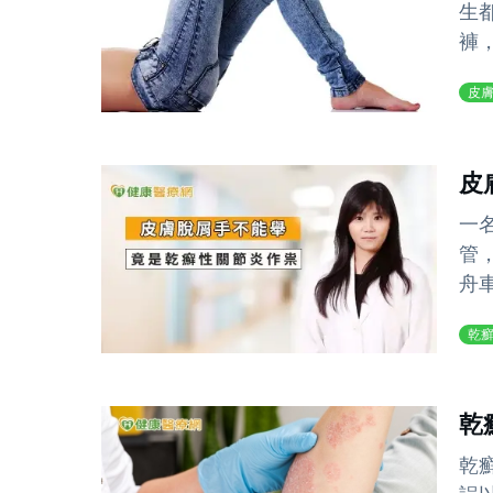
生
褲
皮
皮
一
管
舟
乾
乾
乾