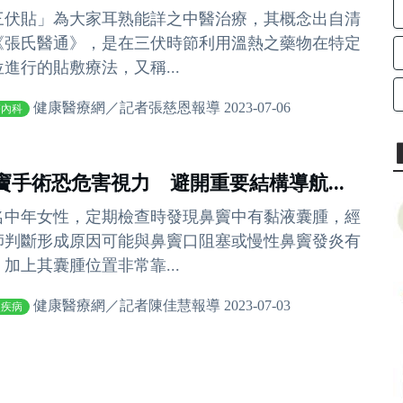
三伏貼」為大家耳熟能詳之中醫治療，其概念出自清
《張氏醫通》，是在三伏時節利用溫熱之藥物在特定
位進行的貼敷療法，又稱...
健康醫療網／記者張慈恩報導 2023-07-06
醫內科
竇手術恐危害視力 避開重要結構導航...
名中年女性，定期檢查時發現鼻竇中有黏液囊腫，經
師判斷形成原因可能與鼻竇口阻塞或慢性鼻竇發炎有
，加上其囊腫位置非常靠...
健康醫療網／記者陳佳慧報導 2023-07-03
炎疾病