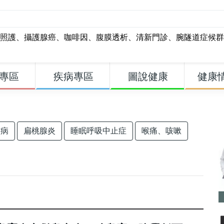
照護
、
攝護腺癌
、
咖啡因
、
腹膜透析
、
清新門診
、
腕隧道症候群
專區
疾病專區
圖說健康
健康
疾病
扁桃腺炎
睡眠呼吸中止症
喉痛、咳嗽