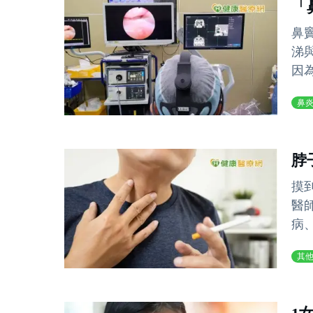
「
鼻
涕
因
鼻
脖
摸
醫
病
其