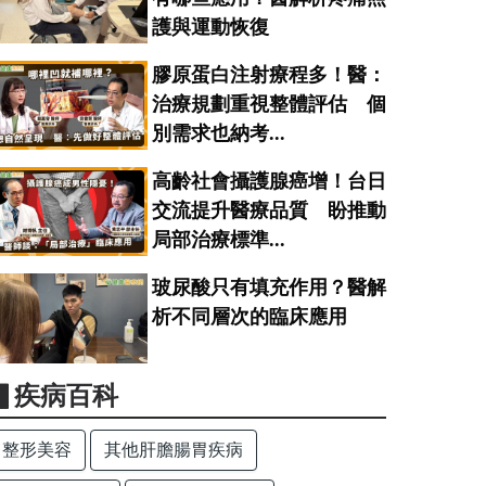
護與運動恢復
膠原蛋白注射療程多！醫：
治療規劃重視整體評估 個
別需求也納考...
高齡社會攝護腺癌增！台日
交流提升醫療品質 盼推動
局部治療標準...
玻尿酸只有填充作用？醫解
析不同層次的臨床應用
▋疾病百科
整形美容
其他肝膽腸胃疾病