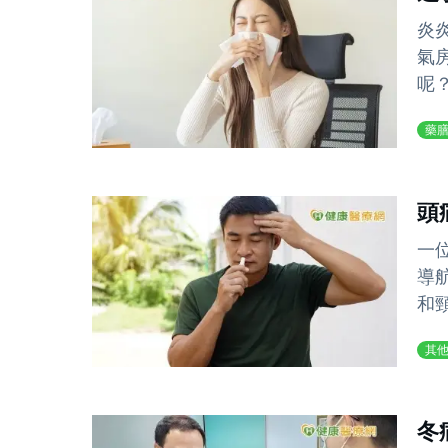
炎
氣
呢
藥
頭
一
導
和
其
冬