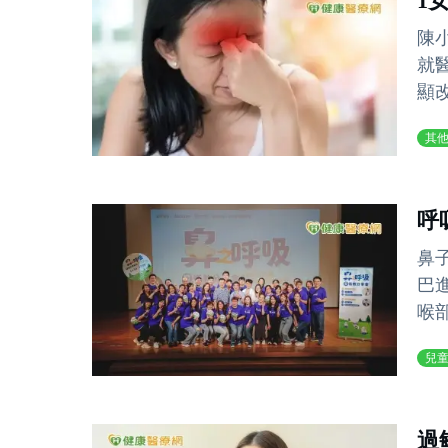
1
陳
就
顯改
其
呼
鼻
巴
喉
兒
過