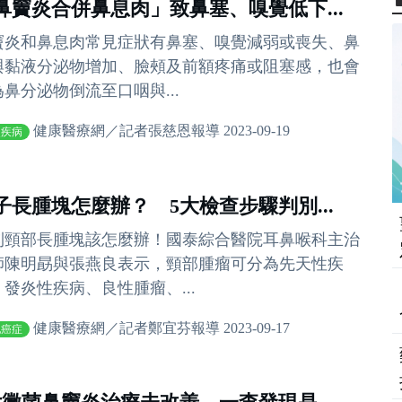
鼻竇炎合併鼻息肉」致鼻塞、嗅覺低下...
竇炎和鼻息肉常見症狀有鼻塞、嗅覺減弱或喪失、鼻
與黏液分泌物增加、臉頰及前額疼痛或阻塞感，也會
為鼻分泌物倒流至口咽與...
健康醫療網／記者張慈恩報導 2023-09-19
炎疾病
子長腫塊怎麼辦？ 5大檢查步驟判別...
到頸部長腫塊該怎麼辦！國泰綜合醫院耳鼻喉科主治
師陳明勗與張燕良表示，頸部腫瘤可分為先天性疾
、發炎性疾病、良性腫瘤、...
健康醫療網／記者鄭宜芬報導 2023-09-17
他癌症