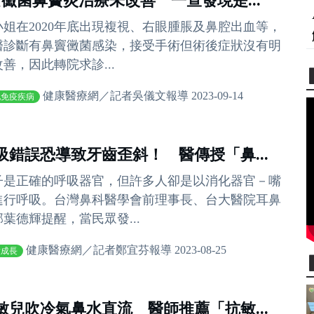
女黴菌鼻竇炎治療未改善 一查發現是...
小姐在2020年底出現複視、右眼腫脹及鼻腔出血等，
醫診斷有鼻竇黴菌感染，接受手術但術後症狀沒有明
善，因此轉院求診...
健康醫療網／記者吳儀文報導 2023-09-14
他免疫疾病
吸錯誤恐導致牙齒歪斜！ 醫傳授「鼻...
子是正確的呼吸器官，但許多人卻是以消化器官－嘴
進行呼吸。台灣鼻科醫學會前理事長、台大醫院耳鼻
部葉德輝提醒，當民眾發...
健康醫療網／記者鄭宜芬報導 2023-08-25
童成長
敏兒吹冷氣鼻水直流 醫師推薦「抗敏...