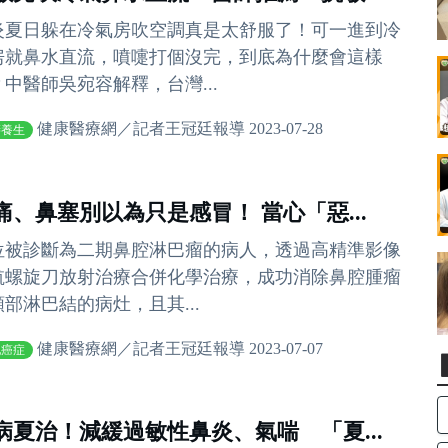
炎夏日躲在冷氣房吹空調真是太舒服了！可一進到冷
房就鼻水直流，噴嚏打個沒完，到底為什麼會這樣
？中醫師吳宛容解釋，台灣...
健康醫療網／記者王冠廷報導 2023-07-28
膳養生
痛、鼻塞別以為只是感冒！ 當心「惡...
位被診斷為二期鼻腔淋巴瘤的病人，透過高精準影像
航螺旋刀放射治療合併化學治療，成功消除鼻腔腫瘤
頸部淋巴結的病灶，且其...
健康醫療網／記者王冠廷報導 2023-07-07
他癌症
病夏治！減緩過敏性鼻炎、氣喘 「夏...