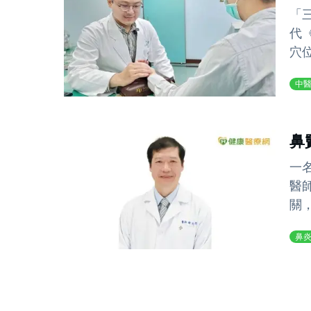
「
代
穴
中
鼻
一
醫
關
鼻