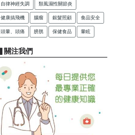
自律神經失調
類風濕性關節炎
健康搞飛機
腦瘤
銀髮照顧
食品安全
頭暈、頭痛
膀胱
保健食品
暈眩
▋關注我們