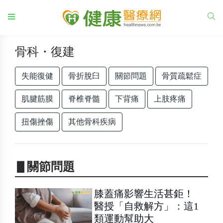
骨科・復建
失能復健
骨折脫臼
關節問題
骨質疏鬆症
肌腱筋膜
脊椎脊髓
下背痛
上肢疼痛
扭傷挫傷
其他骨科疾病
▋關節問題
膝蓋痛影響生活甚鉅！
醫授「自救解方」：這1
類運動幫助大