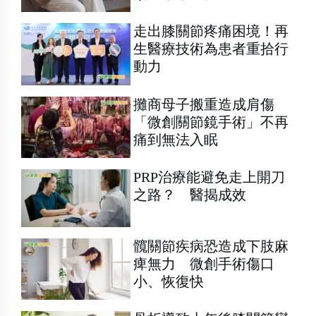
走出膝關節疼痛困境！再
生醫療技術為患者重拾行
動力
攤商母子搬重造成肩傷
「微創關節鏡手術」不再
痛到無法入眠
PRP治療能避免走上開刀
之路？ 醫揭成效
髖關節疾病恐造成下肢麻
痺無力 微創手術傷口
小、恢復快