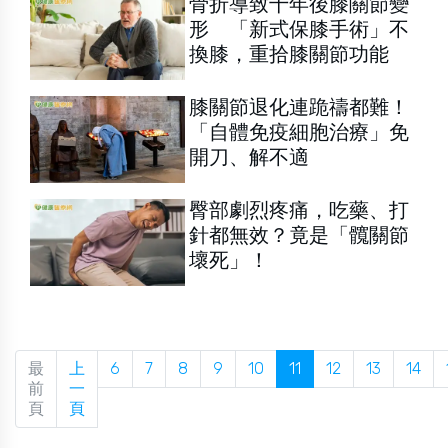
骨折導致十年後膝關節變
形 「新式保膝手術」不
換膝，重拾膝關節功能
膝關節退化連跪禱都難！
「自體免疫細胞治療」免
開刀、解不適
臀部劇烈疼痛，吃藥、打
針都無效？竟是「髖關節
壞死」！
最
上
6
7
8
9
10
11
12
13
14
前
一
頁
頁