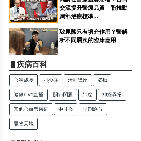
交流提升醫療品質 盼推動
局部治療標準...
玻尿酸只有填充作用？醫解
析不同層次的臨床應用
▋疾病百科
心靈成長
肌少症
活動講座
腦瘤
健康Live直播
關節問題
肺癌
神經異常
其他心血管疾病
中耳炎
早期療育
寵物天地